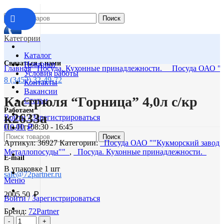
Поиск
Категории
Каталог
Связаться с нами
Новинки
Главная
Посуда. Кухонные принадлежности.
Посуда ОАО ""
Условия работы
Нажмите, чтобы увеличить изображение
8 (3452) 32-49-72
Контакты
Вакансии
Кастрюля “Горница” 4,0л с/кр
Статьи
Работаем
к2633а
Войти / Зарегистрироваться
₽
0
0,00
Пн-Пт: 08:30 - 16:45
Поиск
Артикул:
36927
Категории:
Посуда ОАО ""Кукморский завод
Металлопосуды""
,
Посуда. Кухонные принадлежности.
E-mail
В упаковке 1 шт
sale@72partner.ru
Меню
₽
2005,50
Войти / Зарегистрироваться
Бренд:
72Partner
Количество