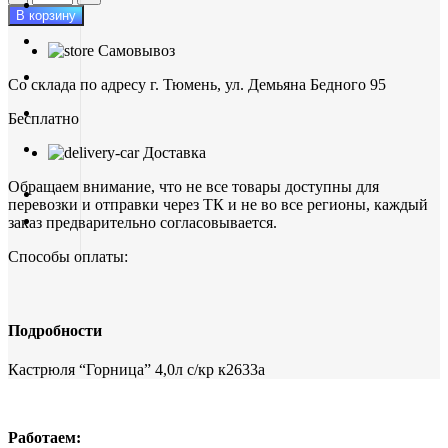
товара
В корзину
Кастрюля
"Горница"
Самовывоз
4,0л
с/
Со склада по адресу г. Тюмень, ул. Демьяна Бедного 95
кр
к2633а
Бесплатно
Доставка
Обращаем внимание, что не все товары доступны для
перевозки и отправки через ТК и не во все регионы, каждый
заказ предварительно согласовывается.
Способы оплаты:
Подробности
Кастрюля “Горница” 4,0л с/кр к2633а
Работаем: