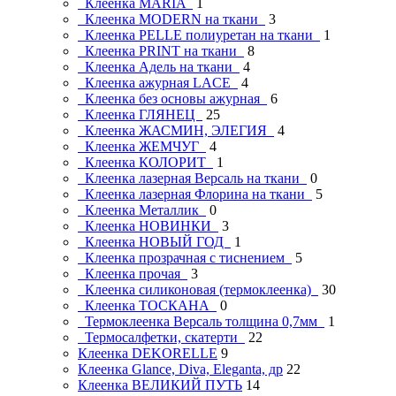
Клеенка MARIA
1
Клеенка MODERN на ткани
3
Клеенка PELLE полиуретан на ткани
1
Клеенка PRINT на ткани
8
Клеенка Адель на ткани
4
Клеенка ажурная LAСE
4
Клеенка без основы ажурная
6
Клеенка ГЛЯНЕЦ
25
Клеенка ЖАСМИН, ЭЛЕГИЯ
4
Клеенка ЖЕМЧУГ
4
Клеенка КОЛОРИТ
1
Клеенка лазерная Версаль на ткани
0
Клеенка лазерная Флорина на ткани
5
Клеенка Металлик
0
Клеенка НОВИНКИ
3
Клеенка НОВЫЙ ГОД
1
Клеенка прозрачная с тиснением
5
Клеенка прочая
3
Клеенка силиконовая (термоклеенка)
30
Клеенка ТОСКАНА
0
Термоклеенка Версаль толщина 0,7мм
1
Термосалфетки, скатерти
22
Клеенка DEKORELLE
9
Клеенка Glance, Diva, Eleganta, др
22
Клеенка ВЕЛИКИЙ ПУТЬ
14