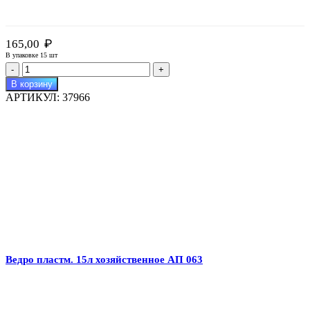
₽
165,00
В упаковке 15 шт
Количество
товара
В корзину
Ведро
АРТИКУЛ:
37966
пластм.
10л
хозяйственное
АП
058
Ведро пластм. 15л хозяйственное АП 063