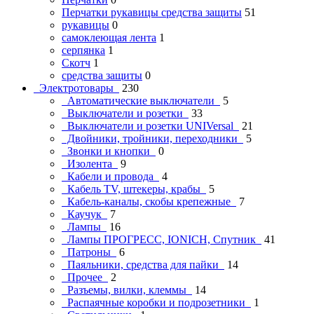
Перчатки рукавицы средства защиты
51
рукавицы
0
самоклеющая лента
1
серпянка
1
Скотч
1
средства защиты
0
Электротовары
230
Автоматические выключатели
5
Выключатели и розетки
33
Выключатели и розетки UNIVersal
21
Двойники, тройники, переходники
5
Звонки и кнопки
0
Изолента
9
Кабели и провода
4
Кабель TV, штекеры, крабы
5
Кабель-каналы, скобы крепежные
7
Каучук
7
Лампы
16
Лампы ПРОГРЕСС, IONICH, Спутник
41
Патроны
6
Паяльники, средства для пайки
14
Прочее
2
Разъемы, вилки, клеммы
14
Распаячные коробки и подрозетники
1