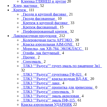
Клеенка ГЛЯНЕЦ и другие
20
Клеи, мастики
52
Крепеж
111
Гвозди в крупной фасовке
21
Гвозди фасованные
10
Крепеж в крупной фасовке
33
Крепеж фасованный
15
Перфорированный крепеж
32
Лакокрасочная продукция
212
Колеровочная паста АРТЭКО
28
Краска аэрозольная AIM-ONE
12
Морилка, лак ХВ-784. ЭКОКЛАСС
11
Олифа, лак битумный
4
Прочее
2
Спецэмаль
2
ТЛКЗ ""Радуга"" грунт-эмаль по ржавчине 3в1
32
ТЛКЗ ""Радуга"" грунтовка ГФ-021
4
ТЛКЗ ""Радуга"" краска водная ВД-АК
20
ТЛКЗ ""Радуга"" лаки
4
ТЛКЗ ""Радуга"" пропитка для древесины
0
ТЛКЗ ""Радуга"" спецэмаль
3
ТЛКЗ ""Радуга"" эмаль акриловая
4
ТЛКЗ ""Радуга"" эмаль ПФ-115
61
Краска аэрозольная УДАРНИК
22