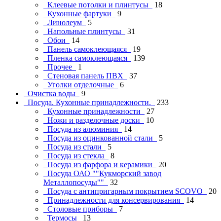
Клеевые потолки и плинтусы
18
Кухонные фартуки
9
Линолеум
5
Напольные плинтусы
31
Обои
14
Панель самоклеющаяся
19
Пленка самоклеющаяся
139
Прочее
1
Стеновая панель ПВХ
37
Уголки отделочные
6
Очистка воды
9
Посуда. Кухонные принадлежности.
233
Кухонные принадлежности
27
Ножи и разделочные доски
10
Посуда из алюминия
14
Посуда из оцинкованной стали
5
Посуда из стали
5
Посуда из стекла
8
Посуда из фарфора и керамики
20
Посуда ОАО ""Кукморский завод
Металлопосуды""
32
Посуда с антипригарным покрытием SCOVO
20
Принадлежности для консервирования
14
Столовые приборы
7
Термосы
13