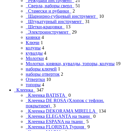
Режущий инструмент
21
Сверла, наборы сверл
51
Стамески и рубанки
2
Шарнирно-губцевый инструмент
10
Штукатурный инструмент
31
Щетки-крацовки
13
Электроинструмент
29
киянки
4
Ключи
1
колуны
4
кувалды
4
Молотки
4
Молотки, киянки, кувалды, топоры, колуны
19
наборы ключей
1
наборы отверток
2
Отвертки
10
топоры
4
Клеенка
347
Клеенка BATISTA
0
Клеенка DE ROSA (Хлопок с тефлон.
покрытием)
3
Клеенка DEKORAMA MIRELLA
134
Клеенка ELEGANTA на ткани
0
Клеенка ESPANA на ткани
5
Клеенка FLORISTA Турция
9