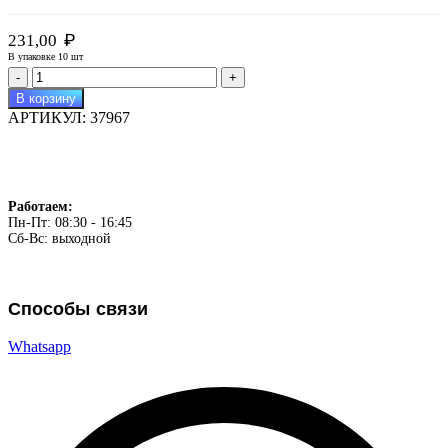
₽
231,00
В упаковке 10 шт
Количество
товара
В корзину
Ведро
АРТИКУЛ:
37967
пластм.
15л
хозяйственное
АП
063
Работаем:
Пн-Пт: 08:30 - 16:45
Сб-Вс: выходной
Способы связи
Whatsapp