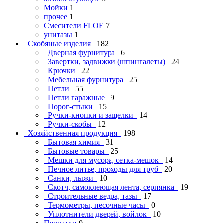
Мойки
1
прочее
1
Смесители FLOE
7
унитазы
1
Скобяные изделия
182
Дверная фурнитура
6
Завертки, задвижки (шпингалеты)
24
Крючки
22
Мебельная фурнитура
25
Петли
55
Петли гаражные
9
Порог-стыки
15
Ручки-кнопки и защелки
14
Ручки-скобы
12
Хозяйственная продукция
198
Бытовая химия
31
Бытовые товары
25
Мешки для мусора, сетка-мешок
14
Печное литье, проходы для труб
20
Санки, лыжи
10
Скотч, самоклеющая лента, серпянка
19
Строительные ведра, тазы
17
Термометры, песочные часы
0
Уплотнители дверей, войлок
10
Перчатки
0