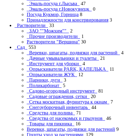
Эмаль-посуда г.Лысьва
47
Эмаль-посуда г.Новокузнецк
0
Посуда Кукмор, Горница
8
Принадлежности для консервирования
3
Растворители
33
ЗАО ""Можхим""
2
Прочие производители
1
Растворители "Вершина"
30
Сад
553
Веревки, шпагаты, подвязки для растений
4
Дачные умывальники и туалеты
21
Инструмент для уборки
4
Опрыскиватели PARK, КАПЕЛЬКА
11
Опрыскиватели ЖУК
12
Парники, дуги
3
Поликарбонат
5
Садово-огородный инструмент
81
Садовые ограждения, сетки
20
Сетка москитная, фурнитура к окнам
7
Снегоуборочный инвентарь
44
Средства для полива
71
Средства от насекомых и грызунов
46
Товары для пикника
16
Веревки, шпагаты, подвязки для растений
9
Грунты уход за растениями
129