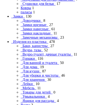
Сушилки для белья
17
Ковры
1
паласы
1
Замки
130
Доводчики
8
Замки врезные
27
Замки навесные
61
Замки накладные
11
Замочные механизмы
23
Изделия из пластика
478
Баки, канистры
27
Ведра, тазы
52
Ведро-туалет, дачные туалеты
11
Горшки
116
Для ванной и туалета
50
Для дома
19
Для кухни
87
Для уборки и чистоты
46
Для хранения
30
Лейки
10
Мебель
11
Товары для детей
0
Умывальники
4
Ящики для рассады
4
Ведра
3