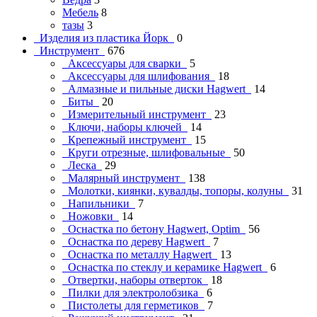
Мебель
8
тазы
3
Изделия из пластика Йорк
0
Инструмент
676
Аксессуары для сварки
5
Аксессуары для шлифования
18
Алмазные и пильные диски Hagwert
14
Биты
20
Измерительный инструмент
23
Ключи, наборы ключей
14
Крепежный инструмент
15
Круги отрезные, шлифовальные
50
Леска
29
Малярный инструмент
138
Молотки, киянки, кувалды, топоры, колуны
31
Напильники
7
Ножовки
14
Оснастка по бетону Hagwert, Optim
56
Оснастка по дереву Hagwert
7
Оснастка по металлу Hagwert
13
Оснастка по стеклу и керамике Hagwert
6
Отвертки, наборы отверток
18
Пилки для электролобзика
6
Пистолеты для герметиков
7