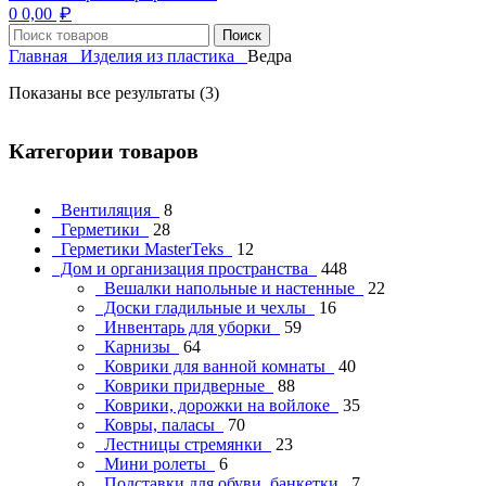
₽
0
0,00
Поиск
Главная
Изделия из пластика
Ведра
Показаны все результаты (3)
Категории товаров
Вентиляция
8
Герметики
28
Герметики MasterTeks
12
Дом и организация пространства
448
Вешалки напольные и настенные
22
Доски гладильные и чехлы
16
Инвентарь для уборки
59
Карнизы
64
Коврики для ванной комнаты
40
Коврики придверные
88
Коврики, дорожки на войлоке
35
Ковры, паласы
70
Лестницы стремянки
23
Мини ролеты
6
Подставки для обуви, банкетки
7