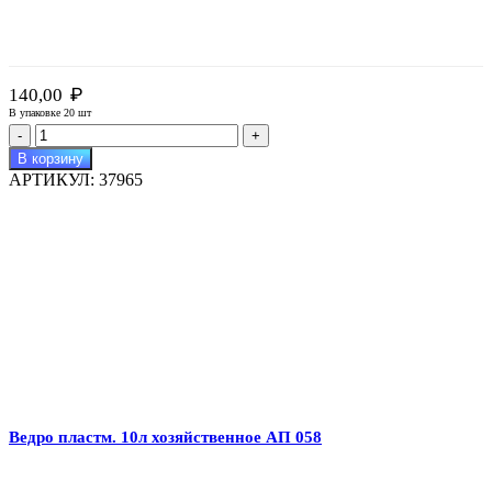
₽
140,00
В упаковке 20 шт
Количество
товара
В корзину
Ведро
АРТИКУЛ:
37965
пластм.
8л
хозяйственное
АП
062
Ведро пластм. 10л хозяйственное АП 058