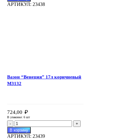
Вазон
АРТИКУЛ:
23438
"Венеция"
17л
белый
М3128
Вазон “Венеция” 17л коричневый
М3132
₽
724,00
В упаковке: 6 шт
Количество
товара
В корзину
Вазон
АРТИКУЛ:
23439