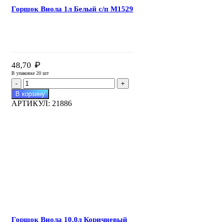
Горшок Виола 1л Белый с/п М1529
₽
48,70
В упаковке 20 шт
Количество
товара
В корзину
Горшок
АРТИКУЛ:
21886
Виола
1л
Белый
с/
п
М1529
Горшок Виола 10,0л Коричневый