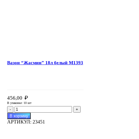
белый
М1391
Вазон “Жасмин” 18л белый М1393
₽
456,00
В упаковке: 10 шт
Количество
товара
В корзину
Вазон
АРТИКУЛ:
23451
"Жасмин"
18л
белый