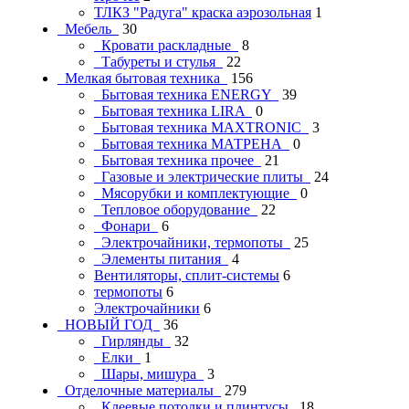
ТЛКЗ "Радуга" краска аэрозольная
1
Мебель
30
Кровати раскладные
8
Табуреты и стулья
22
Мелкая бытовая техника
156
Бытовая техника ENERGY
39
Бытовая техника LIRA
0
Бытовая техника MAXTRONIC
3
Бытовая техника МАТРЕНА
0
Бытовая техника прочее
21
Газовые и электрические плиты
24
Мясорубки и комплектующие
0
Тепловое оборудование
22
Фонари
6
Электрочайники, термопоты
25
Элементы питания
4
Вентиляторы, сплит-системы
6
термопоты
6
Электрочайники
6
НОВЫЙ ГОД
36
Гирлянды
32
Елки
1
Шары, мишура
3
Отделочные материалы
279
Клеевые потолки и плинтусы
18