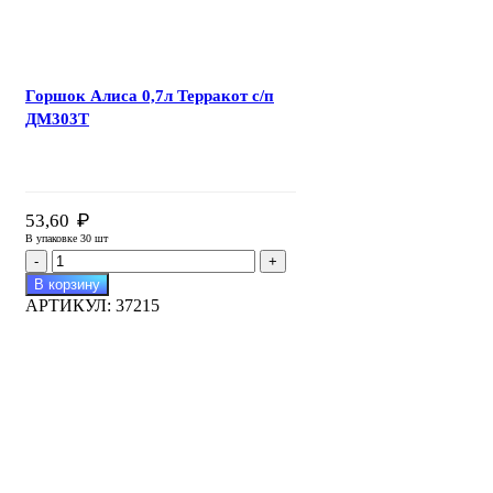
Горшок Алиса 0,7л Терракот с/п
ДМ303Т
₽
53,60
В упаковке 30 шт
Количество
товара
В корзину
Горшок
АРТИКУЛ:
37215
Алиса
0,7л
Терракот
с/
п
ДМ303Т