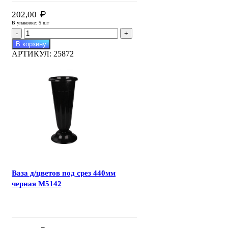
₽
202,00
В упаковке: 5 шт
Количество
товара
В корзину
Ваза
АРТИКУЛ:
25872
д/
цветов
под
срез
440мм
белая
М5352
Ваза д/цветов под срез 440мм
черная М5142