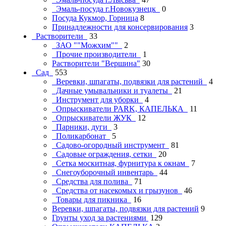
Эмаль-посуда г.Новокузнецк
0
Посуда Кукмор, Горница
8
Принадлежности для консервирования
3
Растворители
33
ЗАО ""Можхим""
2
Прочие производители
1
Растворители "Вершина"
30
Сад
553
Веревки, шпагаты, подвязки для растений
4
Дачные умывальники и туалеты
21
Инструмент для уборки
4
Опрыскиватели PARK, КАПЕЛЬКА
11
Опрыскиватели ЖУК
12
Парники, дуги
3
Поликарбонат
5
Садово-огородный инструмент
81
Садовые ограждения, сетки
20
Сетка москитная, фурнитура к окнам
7
Снегоуборочный инвентарь
44
Средства для полива
71
Средства от насекомых и грызунов
46
Товары для пикника
16
Веревки, шпагаты, подвязки для растений
9
Грунты уход за растениями
129