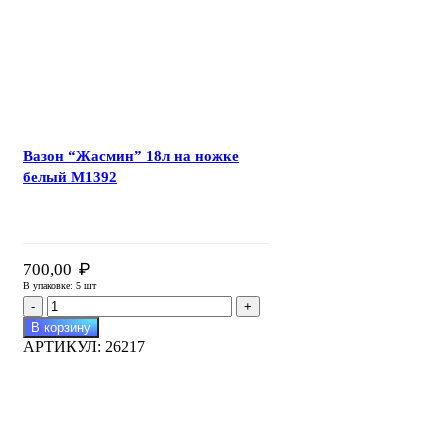
Вазон “Жасмин” 18л на ножке
белый М1392
₽
700,00
В упаковке: 5 шт
Количество
товара
В корзину
Вазон
АРТИКУЛ:
26217
"Жасмин"
18л
на
ножке
белый
М1392