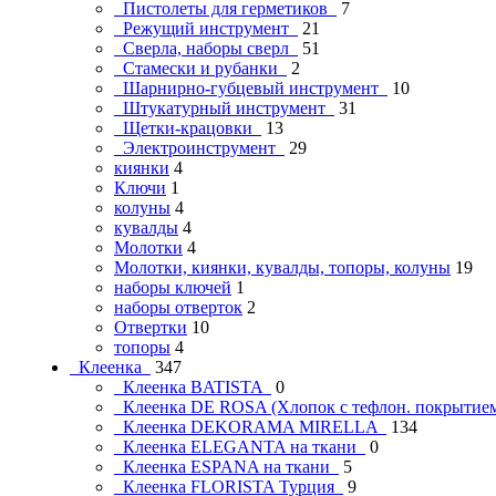
Пистолеты для герметиков
7
Режущий инструмент
21
Сверла, наборы сверл
51
Стамески и рубанки
2
Шарнирно-губцевый инструмент
10
Штукатурный инструмент
31
Щетки-крацовки
13
Электроинструмент
29
киянки
4
Ключи
1
колуны
4
кувалды
4
Молотки
4
Молотки, киянки, кувалды, топоры, колуны
19
наборы ключей
1
наборы отверток
2
Отвертки
10
топоры
4
Клеенка
347
Клеенка BATISTA
0
Клеенка DE ROSA (Хлопок с тефлон. покрыти
Клеенка DEKORAMA MIRELLA
134
Клеенка ELEGANTA на ткани
0
Клеенка ESPANA на ткани
5
Клеенка FLORISTA Турция
9