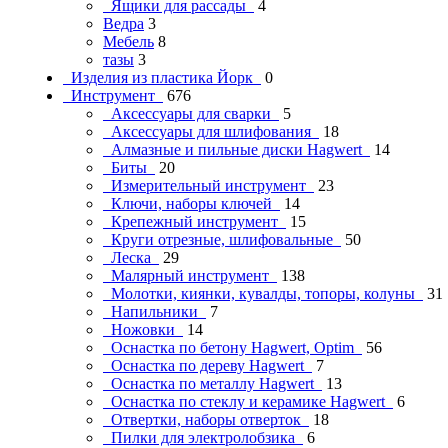
Ящики для рассады
4
Ведра
3
Мебель
8
тазы
3
Изделия из пластика Йорк
0
Инструмент
676
Аксессуары для сварки
5
Аксессуары для шлифования
18
Алмазные и пильные диски Hagwert
14
Биты
20
Измерительный инструмент
23
Ключи, наборы ключей
14
Крепежный инструмент
15
Круги отрезные, шлифовальные
50
Леска
29
Малярный инструмент
138
Молотки, киянки, кувалды, топоры, колуны
31
Напильники
7
Ножовки
14
Оснастка по бетону Hagwert, Optim
56
Оснастка по дереву Hagwert
7
Оснастка по металлу Hagwert
13
Оснастка по стеклу и керамике Hagwert
6
Отвертки, наборы отверток
18
Пилки для электролобзика
6