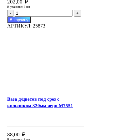
₽
202,00
В упаковке: 5 шт
Количество
товара
В корзину
Ваза
АРТИКУЛ:
25873
д/
цветов
под
срез
440мм
черная
М5142
Ваза д/цветов под срез с
колышком 320мм черн М7551
₽
88,00
В упаковке: 9 шт