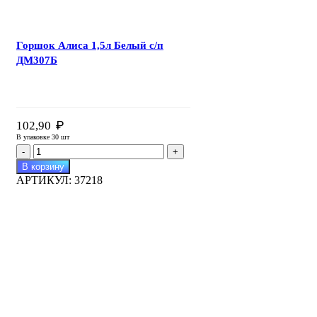
Горшок Алиса 1,5л Белый с/п
ДМ307Б
₽
102,90
В упаковке 30 шт
Количество
товара
В корзину
Горшок
АРТИКУЛ:
37218
Алиса
1,5л
Белый
с/
п
ДМ307Б