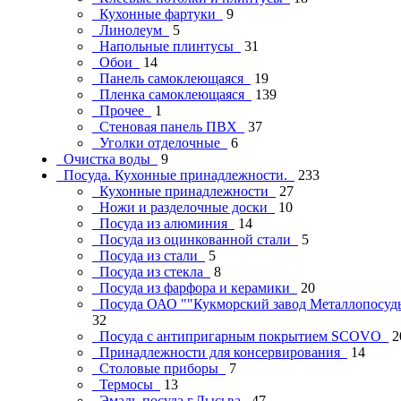
Кухонные фартуки
9
Линолеум
5
Напольные плинтусы
31
Обои
14
Панель самоклеющаяся
19
Пленка самоклеющаяся
139
Прочее
1
Стеновая панель ПВХ
37
Уголки отделочные
6
Очистка воды
9
Посуда. Кухонные принадлежности.
233
Кухонные принадлежности
27
Ножи и разделочные доски
10
Посуда из алюминия
14
Посуда из оцинкованной стали
5
Посуда из стали
5
Посуда из стекла
8
Посуда из фарфора и керамики
20
Посуда ОАО ""Кукморский завод Металлопосу
32
Посуда с антипригарным покрытием SCOVO
2
Принадлежности для консервирования
14
Столовые приборы
7
Термосы
13
Эмаль-посуда г.Лысьва
47