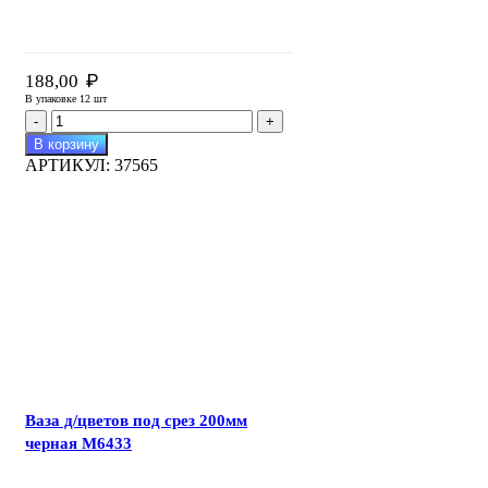
₽
188,00
В упаковке 12 шт
Количество
товара
В корзину
Ваза
АРТИКУЛ:
37565
д/
цветов
под
срез
200мм
белая
М6432
Ваза д/цветов под срез 200мм
черная М6433