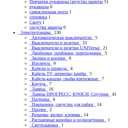
Перчатки рукавицы средства защиты
51
рукавицы
0
самоклеющая лента
1
серпянка
1
Скотч
1
средства защиты
0
Электротовары
230
Автоматические выключатели
5
Выключатели и розетки
33
Выключатели и розетки UNIVersal
21
Двойники, тройники, переходники
5
Звонки и кнопки
0
Изолента
9
Кабели и провода
4
Кабель TV, штекеры, крабы
5
Кабель-каналы, скобы крепежные
7
Каучук
7
Лампы
16
Лампы ПРОГРЕСС, IONICH, Спутник
41
Патроны
6
Паяльники, средства для пайки
14
Прочее
2
Разъемы, вилки, клеммы
14
Распаячные коробки и подрозетники
1
Светильники
1