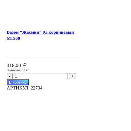
Вазон “Жасмин” 9л коричневый
М1560
₽
318,00
В упаковке: 10 шт
Количество
товара
В корзину
Вазон
АРТИКУЛ:
22734
"Жасмин"
9л
коричневый
М1560