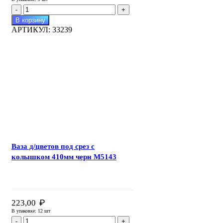
Количество
товара
В корзину
Ваза
АРТИКУЛ:
33239
д/
цветов
под
срез
с
колышком
320мм
черн
М7551
Ваза д/цветов под срез с
колышком 410мм черн М5143
₽
223,00
В упаковке: 12 шт
Количество