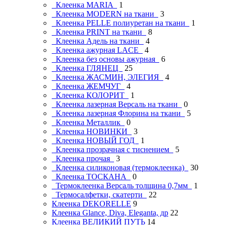
Клеенка MARIA
1
Клеенка MODERN на ткани
3
Клеенка PELLE полиуретан на ткани
1
Клеенка PRINT на ткани
8
Клеенка Адель на ткани
4
Клеенка ажурная LAСE
4
Клеенка без основы ажурная
6
Клеенка ГЛЯНЕЦ
25
Клеенка ЖАСМИН, ЭЛЕГИЯ
4
Клеенка ЖЕМЧУГ
4
Клеенка КОЛОРИТ
1
Клеенка лазерная Версаль на ткани
0
Клеенка лазерная Флорина на ткани
5
Клеенка Металлик
0
Клеенка НОВИНКИ
3
Клеенка НОВЫЙ ГОД
1
Клеенка прозрачная с тиснением
5
Клеенка прочая
3
Клеенка силиконовая (термоклеенка)
30
Клеенка ТОСКАНА
0
Термоклеенка Версаль толщина 0,7мм
1
Термосалфетки, скатерти
22
Клеенка DEKORELLE
9
Клеенка Glance, Diva, Eleganta, др
22
Клеенка ВЕЛИКИЙ ПУТЬ
14