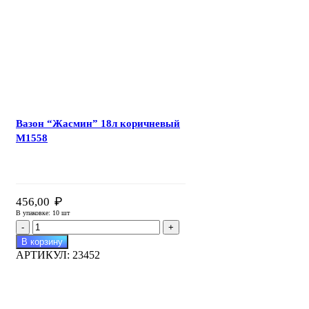
М1393
Вазон “Жасмин” 18л коричневый
М1558
₽
456,00
В упаковке: 10 шт
Количество
товара
В корзину
Вазон
АРТИКУЛ:
23452
"Жасмин"
18л
коричневый
М1558