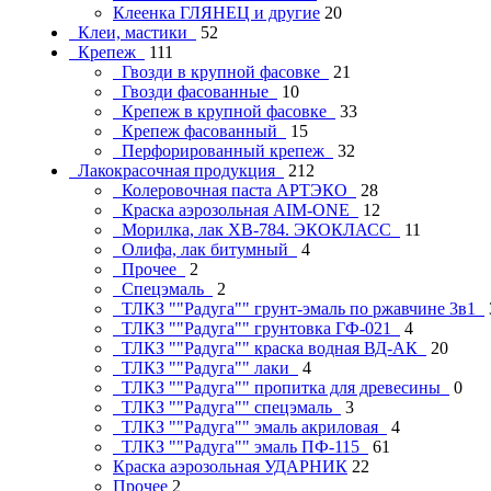
Клеенка ГЛЯНЕЦ и другие
20
Клеи, мастики
52
Крепеж
111
Гвозди в крупной фасовке
21
Гвозди фасованные
10
Крепеж в крупной фасовке
33
Крепеж фасованный
15
Перфорированный крепеж
32
Лакокрасочная продукция
212
Колеровочная паста АРТЭКО
28
Краска аэрозольная AIM-ONE
12
Морилка, лак ХВ-784. ЭКОКЛАСС
11
Олифа, лак битумный
4
Прочее
2
Спецэмаль
2
ТЛКЗ ""Радуга"" грунт-эмаль по ржавчине 3в1
ТЛКЗ ""Радуга"" грунтовка ГФ-021
4
ТЛКЗ ""Радуга"" краска водная ВД-АК
20
ТЛКЗ ""Радуга"" лаки
4
ТЛКЗ ""Радуга"" пропитка для древесины
0
ТЛКЗ ""Радуга"" спецэмаль
3
ТЛКЗ ""Радуга"" эмаль акриловая
4
ТЛКЗ ""Радуга"" эмаль ПФ-115
61
Краска аэрозольная УДАРНИК
22
Прочее
2