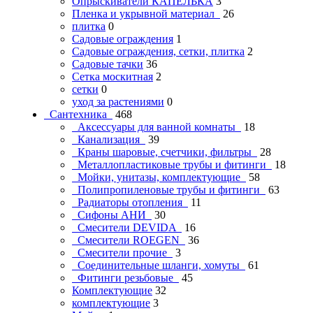
Опрыскиватели КАПЕЛЬКА
3
Пленка и укрывной материал
26
плитка
0
Садовые ограждения
1
Садовые ограждения, сетки, плитка
2
Садовые тачки
36
Сетка москитная
2
сетки
0
уход за растениями
0
Сантехника
468
Аксессуары для ванной комнаты
18
Канализация
39
Краны шаровые, счетчики, фильтры
28
Металлопластиковые трубы и фитинги
18
Мойки, унитазы, комплектующие
58
Полипропиленовые трубы и фитинги
63
Радиаторы отопления
11
Сифоны АНИ
30
Смесители DEVIDA
16
Смесители ROEGEN
36
Смесители прочие
3
Соединительные шланги, хомуты
61
Фитинги резьбовые
45
Комплектующие
32
комплектующие
3