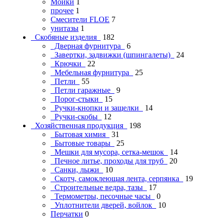
Мойки
1
прочее
1
Смесители FLOE
7
унитазы
1
Скобяные изделия
182
Дверная фурнитура
6
Завертки, задвижки (шпингалеты)
24
Крючки
22
Мебельная фурнитура
25
Петли
55
Петли гаражные
9
Порог-стыки
15
Ручки-кнопки и защелки
14
Ручки-скобы
12
Хозяйственная продукция
198
Бытовая химия
31
Бытовые товары
25
Мешки для мусора, сетка-мешок
14
Печное литье, проходы для труб
20
Санки, лыжи
10
Скотч, самоклеющая лента, серпянка
19
Строительные ведра, тазы
17
Термометры, песочные часы
0
Уплотнители дверей, войлок
10
Перчатки
0