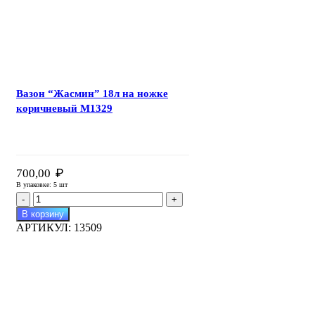
Вазон “Жасмин” 18л на ножке
коричневый М1329
₽
700,00
В упаковке: 5 шт
Количество
товара
В корзину
Вазон
АРТИКУЛ:
13509
"Жасмин"
18л
на
ножке
коричневый
М1329