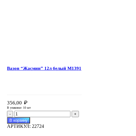
"Венеция"
17л
коричневый
М3132
Вазон “Жасмин” 12л белый М1391
₽
356,00
В упаковке: 10 шт
Количество
товара
В корзину
Вазон
АРТИКУЛ:
22724
"Жасмин"
12л