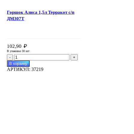
Горшок Алиса 1,5л Терракот с/п
ДМ307Т
₽
102,90
В упаковке 30 шт
Количество
товара
В корзину
Горшок
АРТИКУЛ:
37219
Алиса
1,5л
Терракот
с/
п
ДМ307Т