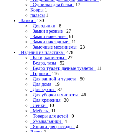
Сушилки для белья
17
Ковры
1
паласы
1
Замки
130
Доводчики
8
Замки врезные
27
Замки навесные
61
Замки накладные
11
Замочные механизмы
23
Изделия из пластика
478
Баки, канистры
27
Ведра, тазы
52
Ведро-туалет, дачные туалеты
11
Горшки
116
Для ванной и туалета
50
Для дома
19
Для кухни
87
Для уборки и чистоты
46
Для хранения
30
Лейки
10
Мебель
11
Товары для детей
0
Умывальники
4
Ящики для рассады
4
Ведра
3