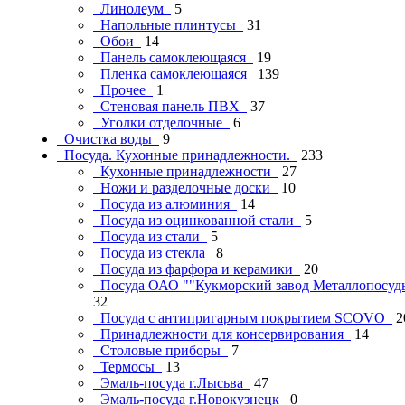
Линолеум
5
Напольные плинтусы
31
Обои
14
Панель самоклеющаяся
19
Пленка самоклеющаяся
139
Прочее
1
Стеновая панель ПВХ
37
Уголки отделочные
6
Очистка воды
9
Посуда. Кухонные принадлежности.
233
Кухонные принадлежности
27
Ножи и разделочные доски
10
Посуда из алюминия
14
Посуда из оцинкованной стали
5
Посуда из стали
5
Посуда из стекла
8
Посуда из фарфора и керамики
20
Посуда ОАО ""Кукморский завод Металлопосу
32
Посуда с антипригарным покрытием SCOVO
2
Принадлежности для консервирования
14
Столовые приборы
7
Термосы
13
Эмаль-посуда г.Лысьва
47
Эмаль-посуда г.Новокузнецк
0