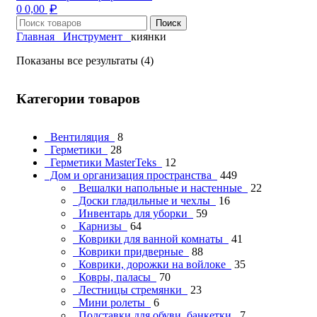
₽
0
0,00
Поиск
Главная
Инструмент
киянки
Показаны все результаты (4)
Категории товаров
Вентиляция
8
Герметики
28
Герметики MasterTeks
12
Дом и организация пространства
449
Вешалки напольные и настенные
22
Доски гладильные и чехлы
16
Инвентарь для уборки
59
Карнизы
64
Коврики для ванной комнаты
41
Коврики придверные
88
Коврики, дорожки на войлоке
35
Ковры, паласы
70
Лестницы стремянки
23
Мини ролеты
6
Подставки для обуви, банкетки
7