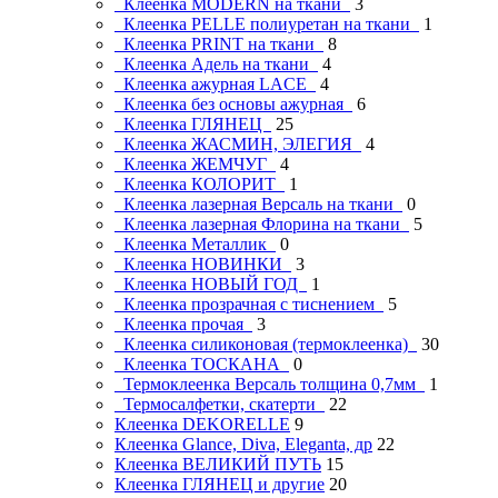
Клеенка MODERN на ткани
3
Клеенка PELLE полиуретан на ткани
1
Клеенка PRINT на ткани
8
Клеенка Адель на ткани
4
Клеенка ажурная LAСE
4
Клеенка без основы ажурная
6
Клеенка ГЛЯНЕЦ
25
Клеенка ЖАСМИН, ЭЛЕГИЯ
4
Клеенка ЖЕМЧУГ
4
Клеенка КОЛОРИТ
1
Клеенка лазерная Версаль на ткани
0
Клеенка лазерная Флорина на ткани
5
Клеенка Металлик
0
Клеенка НОВИНКИ
3
Клеенка НОВЫЙ ГОД
1
Клеенка прозрачная с тиснением
5
Клеенка прочая
3
Клеенка силиконовая (термоклеенка)
30
Клеенка ТОСКАНА
0
Термоклеенка Версаль толщина 0,7мм
1
Термосалфетки, скатерти
22
Клеенка DEKORELLE
9
Клеенка Glance, Diva, Eleganta, др
22
Клеенка ВЕЛИКИЙ ПУТЬ
15
Клеенка ГЛЯНЕЦ и другие
20