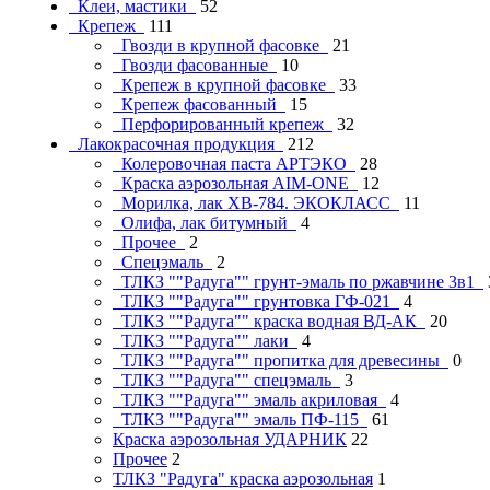
Клеи, мастики
52
Крепеж
111
Гвозди в крупной фасовке
21
Гвозди фасованные
10
Крепеж в крупной фасовке
33
Крепеж фасованный
15
Перфорированный крепеж
32
Лакокрасочная продукция
212
Колеровочная паста АРТЭКО
28
Краска аэрозольная AIM-ONE
12
Морилка, лак ХВ-784. ЭКОКЛАСС
11
Олифа, лак битумный
4
Прочее
2
Спецэмаль
2
ТЛКЗ ""Радуга"" грунт-эмаль по ржавчине 3в1
ТЛКЗ ""Радуга"" грунтовка ГФ-021
4
ТЛКЗ ""Радуга"" краска водная ВД-АК
20
ТЛКЗ ""Радуга"" лаки
4
ТЛКЗ ""Радуга"" пропитка для древесины
0
ТЛКЗ ""Радуга"" спецэмаль
3
ТЛКЗ ""Радуга"" эмаль акриловая
4
ТЛКЗ ""Радуга"" эмаль ПФ-115
61
Краска аэрозольная УДАРНИК
22
Прочее
2
ТЛКЗ "Радуга" краска аэрозольная
1