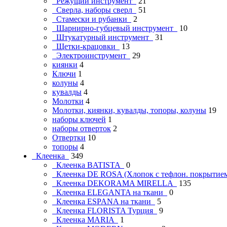
Режущий инструмент
21
Сверла, наборы сверл
51
Стамески и рубанки
2
Шарнирно-губцевый инструмент
10
Штукатурный инструмент
31
Щетки-крацовки
13
Электроинструмент
29
киянки
4
Ключи
1
колуны
4
кувалды
4
Молотки
4
Молотки, киянки, кувалды, топоры, колуны
19
наборы ключей
1
наборы отверток
2
Отвертки
10
топоры
4
Клеенка
349
Клеенка BATISTA
0
Клеенка DE ROSA (Хлопок с тефлон. покрыти
Клеенка DEKORAMA MIRELLA
135
Клеенка ELEGANTA на ткани
0
Клеенка ESPANA на ткани
5
Клеенка FLORISTA Турция
9
Клеенка MARIA
1