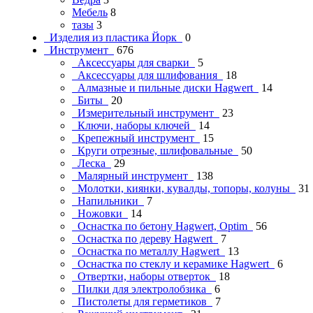
Мебель
8
тазы
3
Изделия из пластика Йорк
0
Инструмент
676
Аксессуары для сварки
5
Аксессуары для шлифования
18
Алмазные и пильные диски Hagwert
14
Биты
20
Измерительный инструмент
23
Ключи, наборы ключей
14
Крепежный инструмент
15
Круги отрезные, шлифовальные
50
Леска
29
Малярный инструмент
138
Молотки, киянки, кувалды, топоры, колуны
31
Напильники
7
Ножовки
14
Оснастка по бетону Hagwert, Optim
56
Оснастка по дереву Hagwert
7
Оснастка по металлу Hagwert
13
Оснастка по стеклу и керамике Hagwert
6
Отвертки, наборы отверток
18
Пилки для электролобзика
6
Пистолеты для герметиков
7