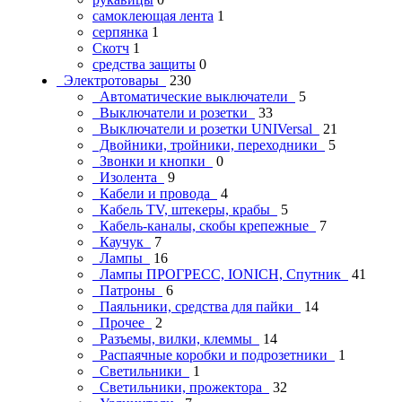
самоклеющая лента
1
серпянка
1
Скотч
1
средства защиты
0
Электротовары
230
Автоматические выключатели
5
Выключатели и розетки
33
Выключатели и розетки UNIVersal
21
Двойники, тройники, переходники
5
Звонки и кнопки
0
Изолента
9
Кабели и провода
4
Кабель TV, штекеры, крабы
5
Кабель-каналы, скобы крепежные
7
Каучук
7
Лампы
16
Лампы ПРОГРЕСС, IONICH, Спутник
41
Патроны
6
Паяльники, средства для пайки
14
Прочее
2
Разъемы, вилки, клеммы
14
Распаячные коробки и подрозетники
1
Светильники
1
Светильники, прожектора
32