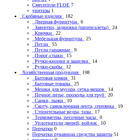
Смесители FLOE
7
унитазы
1
Скобяные изделия
182
Дверная фурнитура
6
Завертки, задвижки (шпингалеты)
24
Крючки
22
Мебельная фурнитура
25
Петли
55
Петли гаражные
9
Порог-стыки
15
Ручки-кнопки и защелки
14
Ручки-скобы
12
Хозяйственная продукция
198
Бытовая химия
31
Бытовые товары
25
Мешки для мусора, сетка-мешок
14
Печное литье, проходы для труб
20
Санки, лыжи
10
Скотч, самоклеющая лента, серпянка
19
Строительные ведра, тазы
17
Термометры, песочные часы
0
Уплотнители дверей, войлок
10
Перчатки
0
Перчатки рукавицы средства защиты
51
рукавицы
0