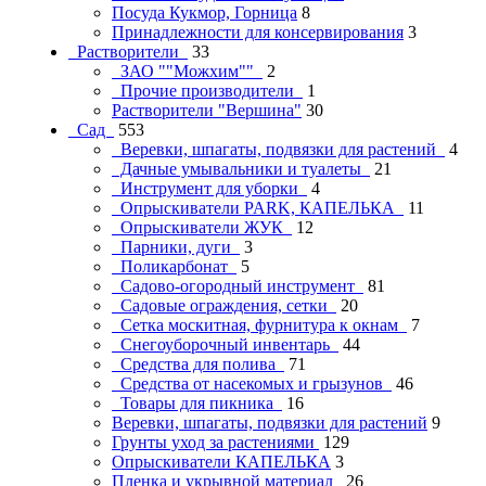
Посуда Кукмор, Горница
8
Принадлежности для консервирования
3
Растворители
33
ЗАО ""Можхим""
2
Прочие производители
1
Растворители "Вершина"
30
Сад
553
Веревки, шпагаты, подвязки для растений
4
Дачные умывальники и туалеты
21
Инструмент для уборки
4
Опрыскиватели PARK, КАПЕЛЬКА
11
Опрыскиватели ЖУК
12
Парники, дуги
3
Поликарбонат
5
Садово-огородный инструмент
81
Садовые ограждения, сетки
20
Сетка москитная, фурнитура к окнам
7
Снегоуборочный инвентарь
44
Средства для полива
71
Средства от насекомых и грызунов
46
Товары для пикника
16
Веревки, шпагаты, подвязки для растений
9
Грунты уход за растениями
129
Опрыскиватели КАПЕЛЬКА
3
Пленка и укрывной материал
26