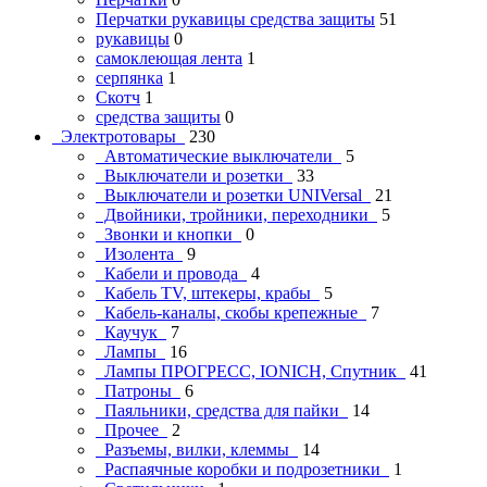
Перчатки рукавицы средства защиты
51
рукавицы
0
самоклеющая лента
1
серпянка
1
Скотч
1
средства защиты
0
Электротовары
230
Автоматические выключатели
5
Выключатели и розетки
33
Выключатели и розетки UNIVersal
21
Двойники, тройники, переходники
5
Звонки и кнопки
0
Изолента
9
Кабели и провода
4
Кабель TV, штекеры, крабы
5
Кабель-каналы, скобы крепежные
7
Каучук
7
Лампы
16
Лампы ПРОГРЕСС, IONICH, Спутник
41
Патроны
6
Паяльники, средства для пайки
14
Прочее
2
Разъемы, вилки, клеммы
14
Распаячные коробки и подрозетники
1