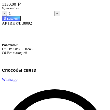
₽
1130,00
В упаковке 1 шт
Количество
товара
В корзину
Топор
АРТИКУЛ:
38092
с
фиброручкой
1,8кг
Работаем:
Пн-Пт: 08:30 - 16:45
Сб-Вс: выходной
Способы связи
Whatsapp