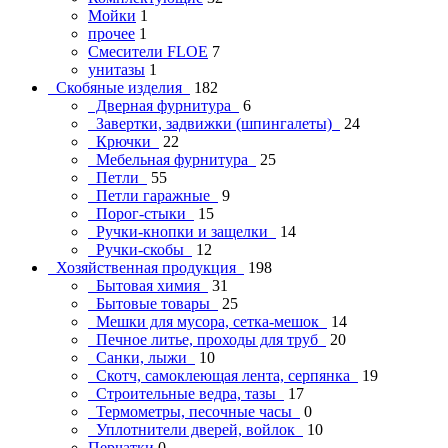
Мойки
1
прочее
1
Смесители FLOE
7
унитазы
1
Скобяные изделия
182
Дверная фурнитура
6
Завертки, задвижки (шпингалеты)
24
Крючки
22
Мебельная фурнитура
25
Петли
55
Петли гаражные
9
Порог-стыки
15
Ручки-кнопки и защелки
14
Ручки-скобы
12
Хозяйственная продукция
198
Бытовая химия
31
Бытовые товары
25
Мешки для мусора, сетка-мешок
14
Печное литье, проходы для труб
20
Санки, лыжи
10
Скотч, самоклеющая лента, серпянка
19
Строительные ведра, тазы
17
Термометры, песочные часы
0
Уплотнители дверей, войлок
10
Перчатки
0