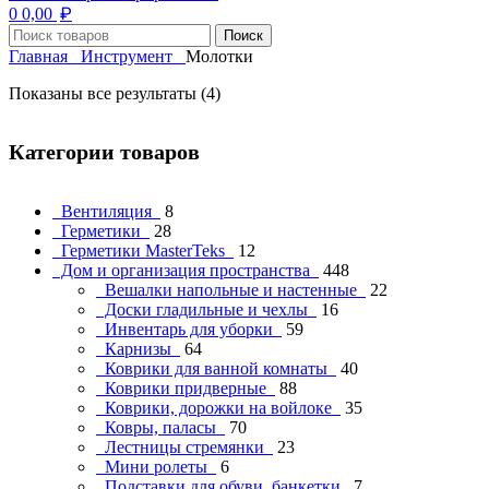
₽
0
0,00
Поиск
Главная
Инструмент
Молотки
Показаны все результаты (4)
Категории товаров
Вентиляция
8
Герметики
28
Герметики MasterTeks
12
Дом и организация пространства
448
Вешалки напольные и настенные
22
Доски гладильные и чехлы
16
Инвентарь для уборки
59
Карнизы
64
Коврики для ванной комнаты
40
Коврики придверные
88
Коврики, дорожки на войлоке
35
Ковры, паласы
70
Лестницы стремянки
23
Мини ролеты
6
Подставки для обуви, банкетки
7