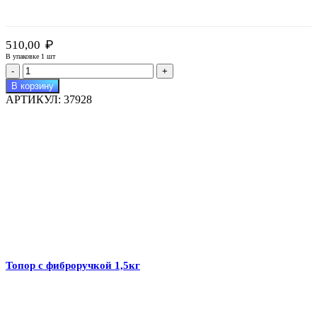
₽
510,00
В упаковке 1 шт
Количество
товара
В корзину
Молоток
АРТИКУЛ:
37928
УДАРНИК
фиберглассовая
ручка
1000г
Топор с фиброручкой 1,5кг