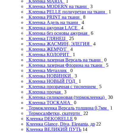
Клеенка MARIA
1
Клеенка MODERN на ткани
3
Клеенка PELLE полиуретан на ткани
1
Клеенка PRINT на ткани
8
Клеенка Адель на ткани
4
Клеенка ажурная LAСE
4
Клеенка без основы ажурная
6
Клеенка ГЛЯНЕЦ
25
Клеенка ЖАСМИН, ЭЛЕГИЯ
4
Клеенка ЖЕМЧУГ
4
Клеенка КОЛОРИТ
1
Клеенка лазерная Версаль на ткани
0
Клеенка лазерная Флорина на ткани
5
Клеенка Металлик
0
Клеенка НОВИНКИ
3
Клеенка НОВЫЙ ГОД
1
Клеенка прозрачная с тиснением
5
Клеенка прочая
3
Клеенка силиконовая (термоклеенка)
30
Клеенка ТОСКАНА
0
Термоклеенка Версаль толщина 0,7мм
1
Термосалфетки, скатерти
22
Клеенка DEKORELLE
9
Клеенка Glance, Diva, Eleganta, др
22
Клеенка ВЕЛИКИЙ ПУТЬ
14