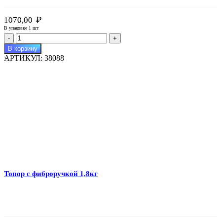
₽
1070,00
В упаковке 1 шт
Количество
товара
В корзину
Топор
АРТИКУЛ:
38088
с
фиброручкой
1,5кг
Топор с фиброручкой 1,8кг