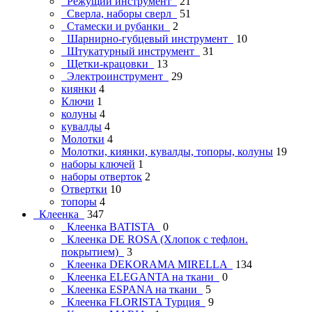
Режущий инструмент
21
Сверла, наборы сверл
51
Стамески и рубанки
2
Шарнирно-губцевый инструмент
10
Штукатурный инструмент
31
Щетки-крацовки
13
Электроинструмент
29
киянки
4
Ключи
1
колуны
4
кувалды
4
Молотки
4
Молотки, киянки, кувалды, топоры, колуны
19
наборы ключей
1
наборы отверток
2
Отвертки
10
топоры
4
Клеенка
347
Клеенка BATISTA
0
Клеенка DE ROSA (Хлопок с тефлон.
покрытием)
3
Клеенка DEKORAMA MIRELLA
134
Клеенка ELEGANTA на ткани
0
Клеенка ESPANA на ткани
5
Клеенка FLORISTA Турция
9