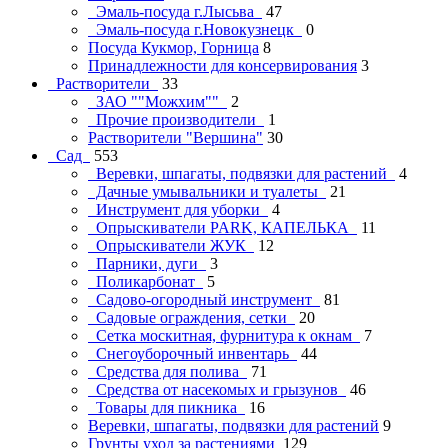
Эмаль-посуда г.Лысьва
47
Эмаль-посуда г.Новокузнецк
0
Посуда Кукмор, Горница
8
Принадлежности для консервирования
3
Растворители
33
ЗАО ""Можхим""
2
Прочие производители
1
Растворители "Вершина"
30
Сад
553
Веревки, шпагаты, подвязки для растений
4
Дачные умывальники и туалеты
21
Инструмент для уборки
4
Опрыскиватели PARK, КАПЕЛЬКА
11
Опрыскиватели ЖУК
12
Парники, дуги
3
Поликарбонат
5
Садово-огородный инструмент
81
Садовые ограждения, сетки
20
Сетка москитная, фурнитура к окнам
7
Снегоуборочный инвентарь
44
Средства для полива
71
Средства от насекомых и грызунов
46
Товары для пикника
16
Веревки, шпагаты, подвязки для растений
9
Грунты уход за растениями
129