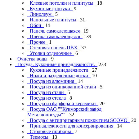
Клеевые потолки и плинтусы
18
Кухонные фартуки
9
Линолеум
5
Напольные плинтусы
31
Обои
14
Панель самоклеющаяся
19
Пленка самоклеющаяся
139
Прочее
1
Стеновая панель ПВХ
37
Уголки отделочные
6
Очистка воды
9
Посуда. Кухонные принадлежности.
233
Кухонные принадлежности
27
Ножи и разделочные доски
10
Посуда из алюминия
14
Посуда из оцинкованной стали
5
Посуда из стали
5
Посуда из стекла
8
Посуда из фарфора и керамики
20
Посуда ОАО ""Кукморский завод
Металлопосуды""
32
Посуда с антипригарным покрытием SCOVO
20
Принадлежности для консервирования
14
Столовые приборы
7
Термосы
13