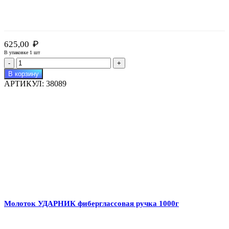
₽
625,00
В упаковке 1 шт
Количество
товара
В корзину
Кувалда
АРТИКУЛ:
38089
с
фиброручкой
2,0кг
Молоток УДАРНИК фиберглассовая ручка 1000г