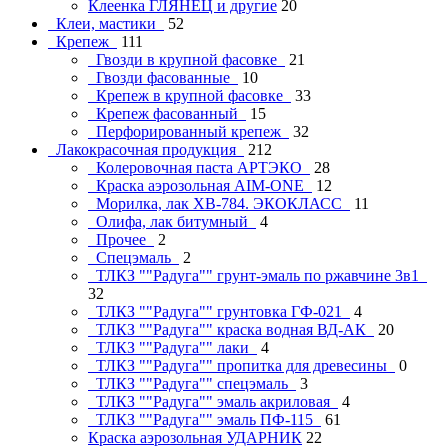
Клеенка ГЛЯНЕЦ и другие
20
Клеи, мастики
52
Крепеж
111
Гвозди в крупной фасовке
21
Гвозди фасованные
10
Крепеж в крупной фасовке
33
Крепеж фасованный
15
Перфорированный крепеж
32
Лакокрасочная продукция
212
Колеровочная паста АРТЭКО
28
Краска аэрозольная AIM-ONE
12
Морилка, лак ХВ-784. ЭКОКЛАСС
11
Олифа, лак битумный
4
Прочее
2
Спецэмаль
2
ТЛКЗ ""Радуга"" грунт-эмаль по ржавчине 3в1
32
ТЛКЗ ""Радуга"" грунтовка ГФ-021
4
ТЛКЗ ""Радуга"" краска водная ВД-АК
20
ТЛКЗ ""Радуга"" лаки
4
ТЛКЗ ""Радуга"" пропитка для древесины
0
ТЛКЗ ""Радуга"" спецэмаль
3
ТЛКЗ ""Радуга"" эмаль акриловая
4
ТЛКЗ ""Радуга"" эмаль ПФ-115
61
Краска аэрозольная УДАРНИК
22