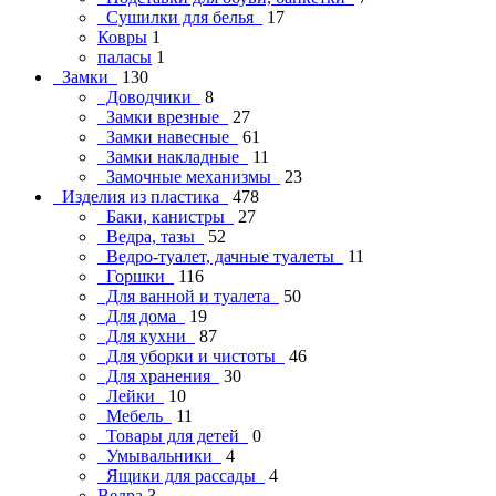
Сушилки для белья
17
Ковры
1
паласы
1
Замки
130
Доводчики
8
Замки врезные
27
Замки навесные
61
Замки накладные
11
Замочные механизмы
23
Изделия из пластика
478
Баки, канистры
27
Ведра, тазы
52
Ведро-туалет, дачные туалеты
11
Горшки
116
Для ванной и туалета
50
Для дома
19
Для кухни
87
Для уборки и чистоты
46
Для хранения
30
Лейки
10
Мебель
11
Товары для детей
0
Умывальники
4
Ящики для рассады
4
Ведра
3