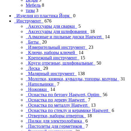
Мебель
8
тазы
3
Изделия из пластика Йорк
0
Инструмент
676
Аксессуары для сварки
5
Аксессуары для шлифования
18
Алмазные и пильные диски Hagwert
14
Биты
20
Измерительный инструмент
23
Ключи, наборы ключей
14
Крепежный инструмент
15
Круги отрезные, шлифовальные
50
Леска
29
Малярный инструмент
138
Молотки, киянки, кувалды, топоры, колуны
31
Напильники
7
Ножовки
14
Оснастка по бетону Hagwert, Optim
56
Оснастка по дереву Hagwert
7
Оснастка по металлу Hagwert
13
Оснастка по стеклу и керамике Hagwert
6
Отвертки, наборы отверток
18
Пилки для электролобзика
6
Пистолеты для герметиков
7