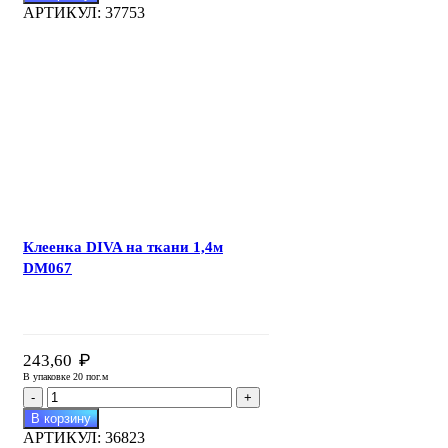
Клеенка
АРТИКУЛ:
37753
DIVA
на
ткани
1,4м
DM065
Клеенка DIVA на ткани 1,4м
DM067
₽
243,60
В упаковке 20 пог.м
Количество
товара
В корзину
Клеенка
АРТИКУЛ:
36823