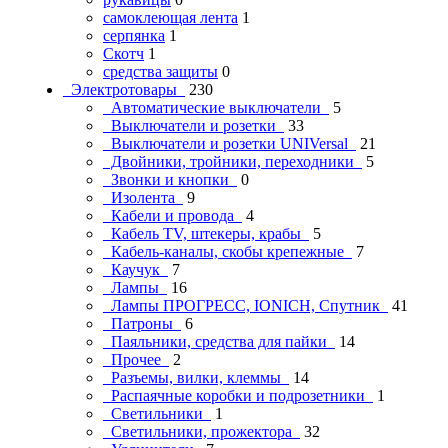
самоклеющая лента
1
серпянка
1
Скотч
1
средства защиты
0
Электротовары
230
Автоматические выключатели
5
Выключатели и розетки
33
Выключатели и розетки UNIVersal
21
Двойники, тройники, переходники
5
Звонки и кнопки
0
Изолента
9
Кабели и провода
4
Кабель TV, штекеры, крабы
5
Кабель-каналы, скобы крепежные
7
Каучук
7
Лампы
16
Лампы ПРОГРЕСС, IONICH, Спутник
41
Патроны
6
Паяльники, средства для пайки
14
Прочее
2
Разъемы, вилки, клеммы
14
Распаячные коробки и подрозетники
1
Светильники
1
Светильники, прожектора
32