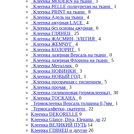
Клеенка MODERN на ткани
3
Клеенка PELLE полиуретан на ткани
1
Клеенка PRINT на ткани
8
Клеенка Адель на ткани
4
Клеенка ажурная LAСE
4
Клеенка без основы ажурная
6
Клеенка ГЛЯНЕЦ
25
Клеенка ЖАСМИН, ЭЛЕГИЯ
4
Клеенка ЖЕМЧУГ
4
Клеенка КОЛОРИТ
1
Клеенка лазерная Версаль на ткани
0
Клеенка лазерная Флорина на ткани
5
Клеенка Металлик
0
Клеенка НОВИНКИ
3
Клеенка НОВЫЙ ГОД
1
Клеенка прозрачная с тиснением
5
Клеенка прочая
3
Клеенка силиконовая (термоклеенка)
30
Клеенка ТОСКАНА
0
Термоклеенка Версаль толщина 0,7мм
1
Термосалфетки, скатерти
22
Клеенка DEKORELLE
9
Клеенка Glance, Diva, Eleganta, др
22
Клеенка ВЕЛИКИЙ ПУТЬ
14
Клеенка ГЛЯНЕЦ и другие
20