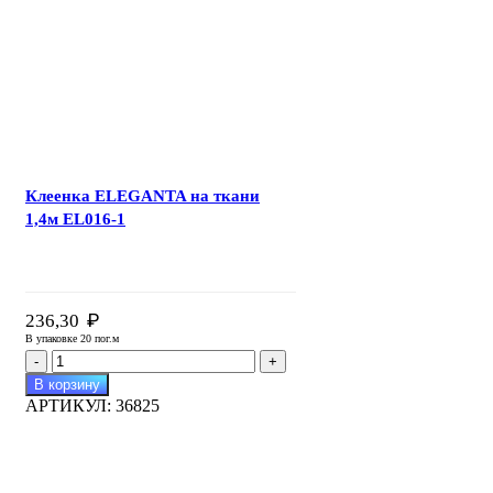
1,4м
EL014
Клеенка ELEGANTA на ткани
1,4м EL016-1
₽
236,30
В упаковке 20 пог.м
Количество
товара
В корзину
Клеенка
АРТИКУЛ:
36825
ELEGANTA
на
ткани
1,4м