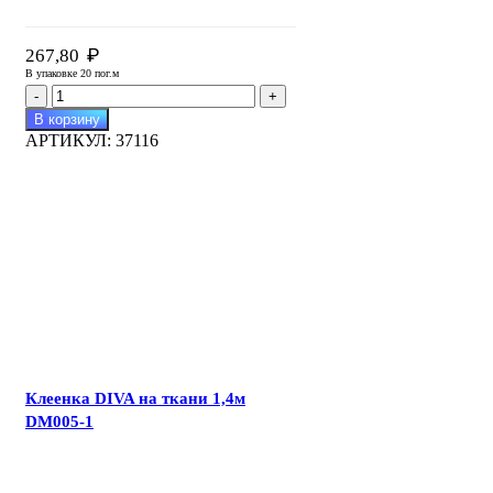
₽
267,80
В упаковке 20 пог.м
Количество
товара
В корзину
Клеенка
АРТИКУЛ:
37116
ATLANTA
на
ткани
1,4м
AT004
Клеенка DIVA на ткани 1,4м
DM005-1