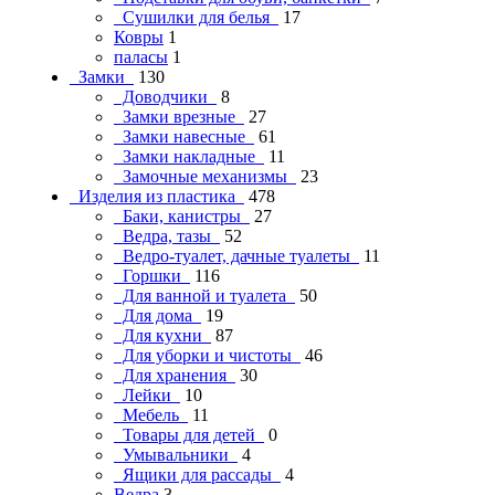
Сушилки для белья
17
Ковры
1
паласы
1
Замки
130
Доводчики
8
Замки врезные
27
Замки навесные
61
Замки накладные
11
Замочные механизмы
23
Изделия из пластика
478
Баки, канистры
27
Ведра, тазы
52
Ведро-туалет, дачные туалеты
11
Горшки
116
Для ванной и туалета
50
Для дома
19
Для кухни
87
Для уборки и чистоты
46
Для хранения
30
Лейки
10
Мебель
11
Товары для детей
0
Умывальники
4
Ящики для рассады
4
Ведра
3