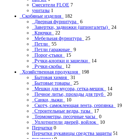
Смесители FLOE
7
унитазы
1
Скобяные изделия
182
Дверная фурнитура
6
Завертки, задвижки (шпингалеты)
24
Крючки
22
Мебельная фурнитура
25
Петли
55
Петли гаражные
9
Порог-стыки
15
Ручки-кнопки и защелки
14
Ручки-скобы
12
Хозяйственная продукция
198
Бытовая химия
31
Бытовые товары
25
Мешки для мусора, сетка-мешок
14
Печное литье, проходы для труб
20
Санки, лыжи
10
Скотч, самоклеющая лента, серпянка
19
Строительные ведра, тазы
17
Термометры, песочные часы
0
Уплотнители дверей, войлок
10
Перчатки
0
Перчатки рукавицы средства защиты
51
рукавицы
0