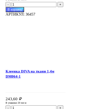
Количество
товара
В корзину
Клеенка
АРТИКУЛ:
36457
DIVA
на
ткани
1,4м
DM064
Клеенка DIVA на ткани 1,4м
DM064-1
₽
243,60
В упаковке 20 пог.м
Количество