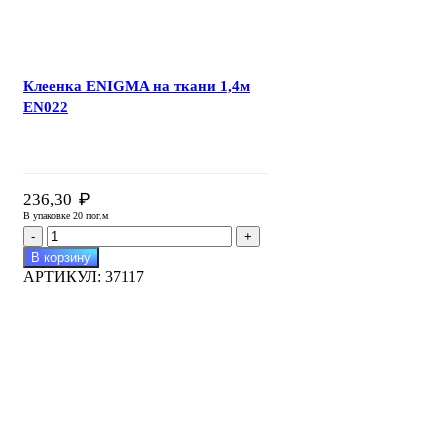
Клеенка ENIGMA на ткани 1,4м
EN022
₽
236,30
В упаковке 20 пог.м
Количество
товара
В корзину
Клеенка
АРТИКУЛ:
37117
ENIGMA
на
ткани
1,4м
EN022