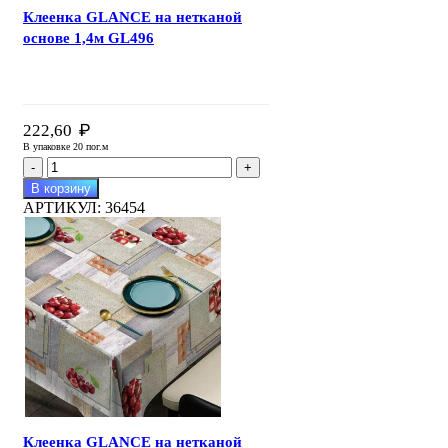
Клеенка GLANCE на нетканой
основе 1,4м GL496
₽
222,60
В упаковке 20 пог.м
Количество
товара
В корзину
Клеенка
АРТИКУЛ:
36454
GLANCE
на
нетканой
основе
1,4м
GL496
Клеенка GLANCE на нетканой