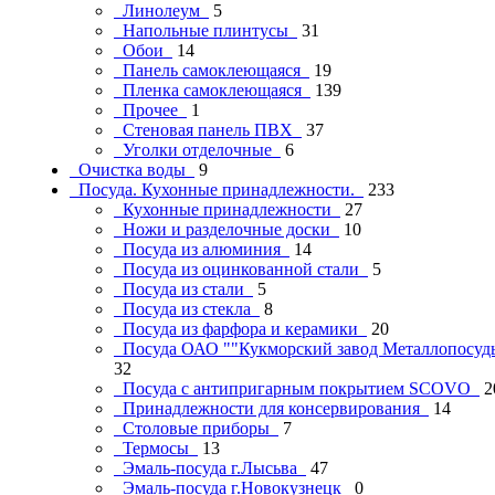
Линолеум
5
Напольные плинтусы
31
Обои
14
Панель самоклеющаяся
19
Пленка самоклеющаяся
139
Прочее
1
Стеновая панель ПВХ
37
Уголки отделочные
6
Очистка воды
9
Посуда. Кухонные принадлежности.
233
Кухонные принадлежности
27
Ножи и разделочные доски
10
Посуда из алюминия
14
Посуда из оцинкованной стали
5
Посуда из стали
5
Посуда из стекла
8
Посуда из фарфора и керамики
20
Посуда ОАО ""Кукморский завод Металлопосу
32
Посуда с антипригарным покрытием SCOVO
2
Принадлежности для консервирования
14
Столовые приборы
7
Термосы
13
Эмаль-посуда г.Лысьва
47
Эмаль-посуда г.Новокузнецк
0