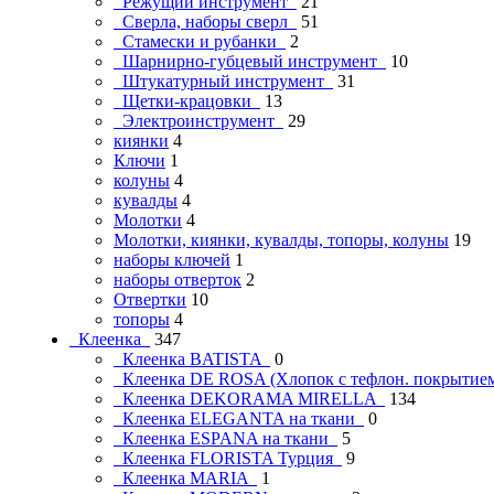
Режущий инструмент
21
Сверла, наборы сверл
51
Стамески и рубанки
2
Шарнирно-губцевый инструмент
10
Штукатурный инструмент
31
Щетки-крацовки
13
Электроинструмент
29
киянки
4
Ключи
1
колуны
4
кувалды
4
Молотки
4
Молотки, киянки, кувалды, топоры, колуны
19
наборы ключей
1
наборы отверток
2
Отвертки
10
топоры
4
Клеенка
347
Клеенка BATISTA
0
Клеенка DE ROSA (Хлопок с тефлон. покрыти
Клеенка DEKORAMA MIRELLA
134
Клеенка ELEGANTA на ткани
0
Клеенка ESPANA на ткани
5
Клеенка FLORISTA Турция
9
Клеенка MARIA
1