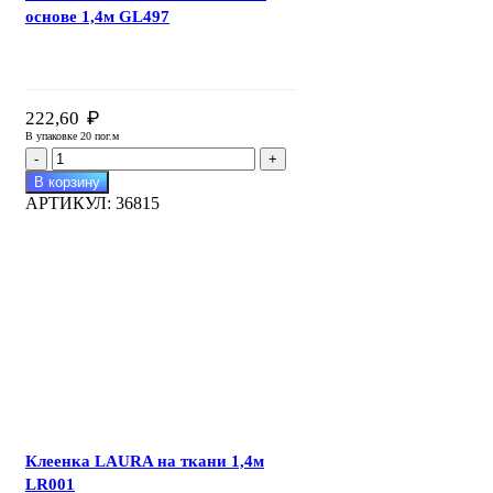
основе 1,4м GL497
₽
222,60
В упаковке 20 пог.м
Количество
товара
В корзину
Клеенка
АРТИКУЛ:
36815
GLANCE
на
нетканой
основе
1,4м
GL497
Клеенка LAURA на ткани 1,4м
LR001