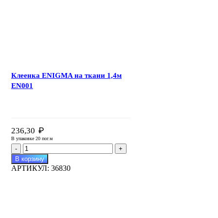
EL016-
1
Клеенка ENIGMA на ткани 1,4м
EN001
₽
236,30
В упаковке 20 пог.м
Количество
товара
В корзину
Клеенка
АРТИКУЛ:
36830
ENIGMA
на
ткани
1,4м
EN001