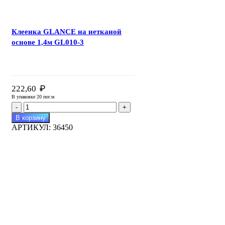
Клеенка GLANCE на нетканой
основе 1,4м GL010-3
₽
222,60
В упаковке 20 пог.м
Количество
товара
В корзину
Клеенка
АРТИКУЛ:
36450
GLANCE
на
нетканой
основе
1,4м
GL010-
3