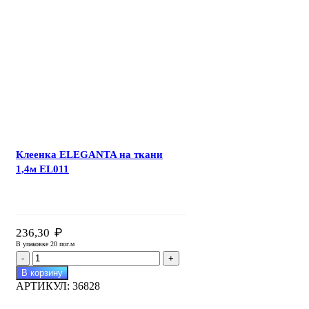
DIVA
на
ткани
1,4м
DM067
Клеенка ELEGANTA на ткани
1,4м EL011
₽
236,30
В упаковке 20 пог.м
Количество
товара
В корзину
Клеенка
АРТИКУЛ:
36828
ELEGANTA
на