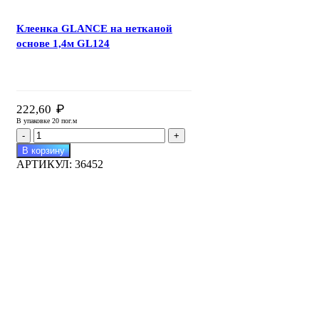
Клеенка GLANCE на нетканой
основе 1,4м GL124
₽
222,60
В упаковке 20 пог.м
Количество
товара
В корзину
Клеенка
АРТИКУЛ:
36452
GLANCE
на
нетканой
основе
1,4м
GL124