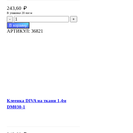
₽
243,60
В упаковке 20 пог.м
Количество
товара
В корзину
Клеенка
АРТИКУЛ:
36821
DIVA
на
ткани
1,4м
DM005-
1
Клеенка DIVA на ткани 1,4м
DM030-1