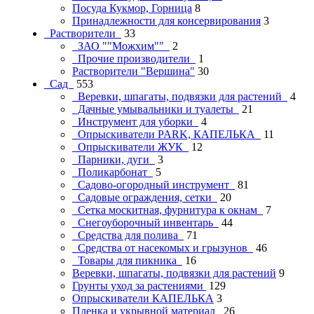
Посуда Кукмор, Горница
8
Принадлежности для консервирования
3
Растворители
33
ЗАО ""Можхим""
2
Прочие производители
1
Растворители "Вершина"
30
Сад
553
Веревки, шпагаты, подвязки для растений
4
Дачные умывальники и туалеты
21
Инструмент для уборки
4
Опрыскиватели PARK, КАПЕЛЬКА
11
Опрыскиватели ЖУК
12
Парники, дуги
3
Поликарбонат
5
Садово-огородный инструмент
81
Садовые ограждения, сетки
20
Сетка москитная, фурнитура к окнам
7
Снегоуборочный инвентарь
44
Средства для полива
71
Средства от насекомых и грызунов
46
Товары для пикника
16
Веревки, шпагаты, подвязки для растений
9
Грунты уход за растениями
129
Опрыскиватели КАПЕЛЬКА
3
Пленка и укрывной материал
26