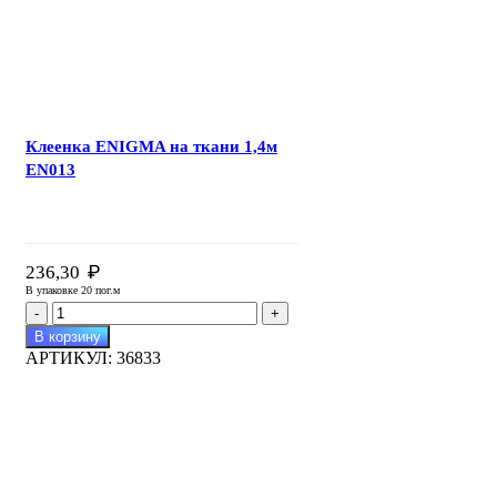
Клеенка ENIGMA на ткани 1,4м
EN013
₽
236,30
В упаковке 20 пог.м
Количество
товара
В корзину
Клеенка
АРТИКУЛ:
36833
ENIGMA
на
ткани
1,4м
EN013