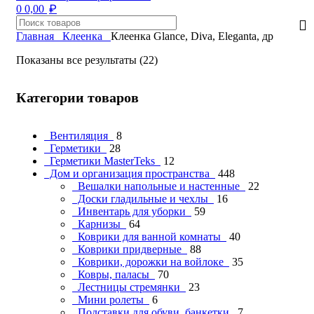
₽
0
0,00
Главная
Клеенка
Клеенка Glance, Diva, Eleganta, др
Показаны все результаты (22)
Категории товаров
Вентиляция
8
Герметики
28
Герметики MasterTeks
12
Дом и организация пространства
448
Вешалки напольные и настенные
22
Доски гладильные и чехлы
16
Инвентарь для уборки
59
Карнизы
64
Коврики для ванной комнаты
40
Коврики придверные
88
Коврики, дорожки на войлоке
35
Ковры, паласы
70
Лестницы стремянки
23
Мини ролеты
6
Подставки для обуви, банкетки
7