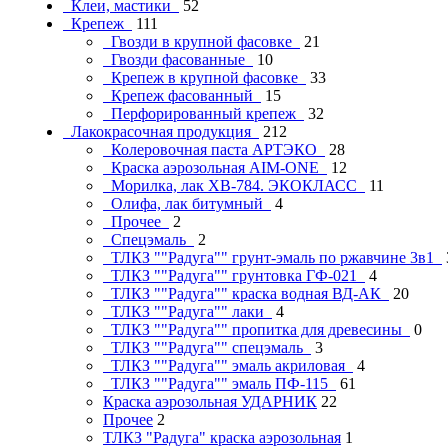
Клеи, мастики
52
Крепеж
111
Гвозди в крупной фасовке
21
Гвозди фасованные
10
Крепеж в крупной фасовке
33
Крепеж фасованный
15
Перфорированный крепеж
32
Лакокрасочная продукция
212
Колеровочная паста АРТЭКО
28
Краска аэрозольная AIM-ONE
12
Морилка, лак ХВ-784. ЭКОКЛАСС
11
Олифа, лак битумный
4
Прочее
2
Спецэмаль
2
ТЛКЗ ""Радуга"" грунт-эмаль по ржавчине 3в1
ТЛКЗ ""Радуга"" грунтовка ГФ-021
4
ТЛКЗ ""Радуга"" краска водная ВД-АК
20
ТЛКЗ ""Радуга"" лаки
4
ТЛКЗ ""Радуга"" пропитка для древесины
0
ТЛКЗ ""Радуга"" спецэмаль
3
ТЛКЗ ""Радуга"" эмаль акриловая
4
ТЛКЗ ""Радуга"" эмаль ПФ-115
61
Краска аэрозольная УДАРНИК
22
Прочее
2
ТЛКЗ "Радуга" краска аэрозольная
1