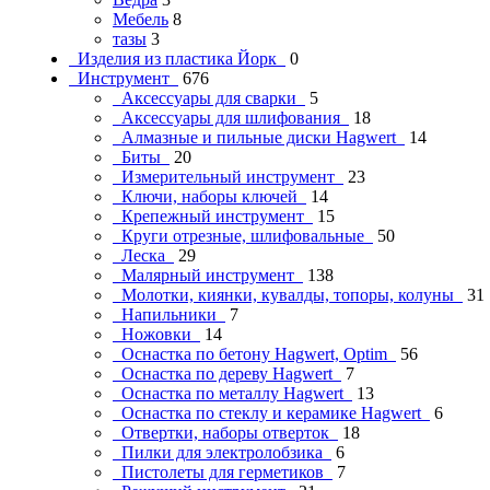
Мебель
8
тазы
3
Изделия из пластика Йорк
0
Инструмент
676
Аксессуары для сварки
5
Аксессуары для шлифования
18
Алмазные и пильные диски Hagwert
14
Биты
20
Измерительный инструмент
23
Ключи, наборы ключей
14
Крепежный инструмент
15
Круги отрезные, шлифовальные
50
Леска
29
Малярный инструмент
138
Молотки, киянки, кувалды, топоры, колуны
31
Напильники
7
Ножовки
14
Оснастка по бетону Hagwert, Optim
56
Оснастка по дереву Hagwert
7
Оснастка по металлу Hagwert
13
Оснастка по стеклу и керамике Hagwert
6
Отвертки, наборы отверток
18
Пилки для электролобзика
6
Пистолеты для герметиков
7