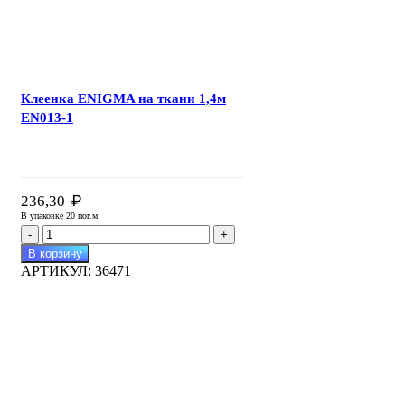
Клеенка ENIGMA на ткани 1,4м
EN013-1
₽
236,30
В упаковке 20 пог.м
Количество
товара
В корзину
Клеенка
АРТИКУЛ:
36471
ENIGMA
на
ткани
1,4м
EN013-
1