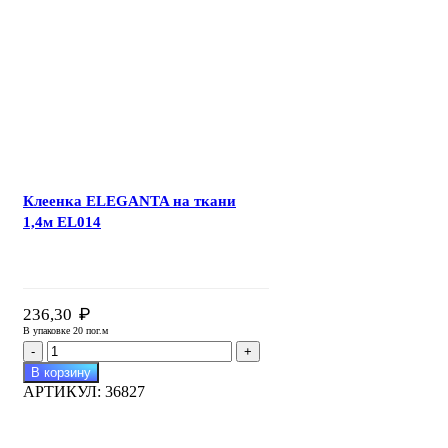
ткани
1,4м
EL011
Клеенка ELEGANTA на ткани
1,4м EL014
₽
236,30
В упаковке 20 пог.м
Количество
товара
В корзину
Клеенка
АРТИКУЛ:
36827
ELEGANTA
на
ткани