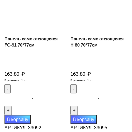
Панель самоклеющаяся
Панель самоклеющаяся
FC-91 70*77см
H 80 70*77см
₽
₽
163,80
163,80
В упаковке: 1 шт
В упаковке: 1 шт
Количество
Количество
товара
товара
Панель
Панель
самоклеющаяся
самоклеющаяся
В корзину
В корзину
FC-
H
АРТИКУЛ:
33092
АРТИКУЛ:
33095