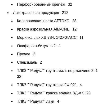
Перфорированный крепеж
32
Лакокрасочная продукция
212
Колеровочная паста АРТЭКО
28
Краска аэрозольная AIM-ONE
12
Морилка, лак ХВ-784. ЭКОКЛАСС
11
Олифа, лак битумный
4
Прочее
2
Спецэмаль
2
ТЛКЗ ""Радуга"" грунт-эмаль по ржавчине 3в1
32
ТЛКЗ ""Радуга"" грунтовка ГФ-021
4
ТЛКЗ ""Радуга"" краска водная ВД-АК
20
ТЛКЗ ""Радуга"" лаки
4