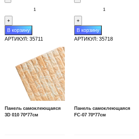
Количество
Количество
товара
товара
Панель
Панель
самоклеющаяся
самоклеющаяся
В корзину
В корзину
3D
3D
АРТИКУЛ:
35711
АРТИКУЛ:
35718
001
002
70*77см
70*77см
Панель самоклеющаяся
Панель самоклеющаяся
3D 010 70*77см
FC-07 70*77см