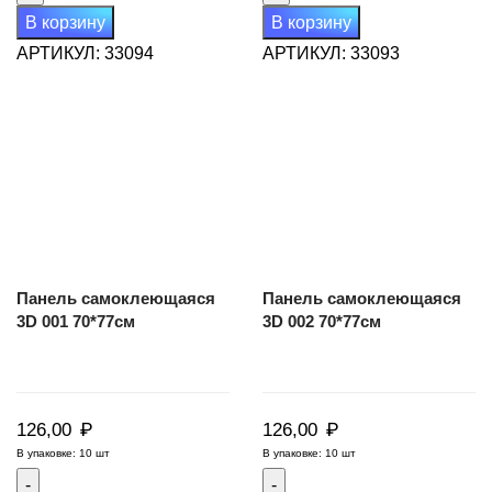
ПВХ
ПВХ
В корзину
В корзину
самоклеющаяся
самоклеющаяся
АРТИКУЛ:
33094
АРТИКУЛ:
33093
2805
545
30*30см
30*30см
Панель самоклеющаяся
Панель самоклеющаяся
3D 001 70*77см
3D 002 70*77см
₽
₽
126,00
126,00
В упаковке: 10 шт
В упаковке: 10 шт