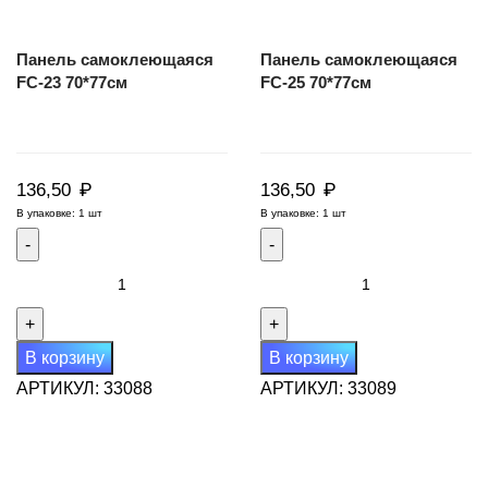
Панель самоклеющаяся
Панель самоклеющаяся
FC-23 70*77см
FC-25 70*77см
₽
₽
136,50
136,50
В упаковке: 1 шт
В упаковке: 1 шт
Количество
Количество
товара
товара
Панель
Панель
самоклеющаяся
самоклеющаяся
В корзину
В корзину
FC-
FC-
АРТИКУЛ:
33088
АРТИКУЛ:
33089
23
25
70*77см
70*77см