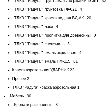
ТЛКЗ ""Радуга"" грунт-эмаль по ржавчине 3в1
32
ТЛКЗ ""Радуга"" грунтовка ГФ-021
4
ТЛКЗ ""Радуга"" краска водная ВД-АК
20
ТЛКЗ ""Радуга"" лаки
4
ТЛКЗ ""Радуга"" пропитка для древесины
0
ТЛКЗ ""Радуга"" спецэмаль
3
ТЛКЗ ""Радуга"" эмаль акриловая
4
ТЛКЗ ""Радуга"" эмаль ПФ-115
61
Краска аэрозольная УДАРНИК
22
Прочее
2
ТЛКЗ "Радуга" краска аэрозольная
1
Мебель
30
Кровати раскладные
8