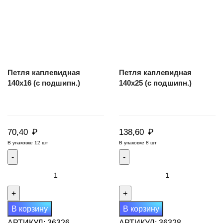
Петля каплевидная
Петля каплевидная
140х16 (с подшипн.)
140х25 (с подшипн.)
₽
₽
70,40
138,60
В упаковке 12 шт
В упаковке 8 шт
Количество
Количество
товара
товара
Петля
Петля
каплевидная
каплевидная
В корзину
В корзину
140х16
140х25
АРТИКУЛ:
36326
АРТИКУЛ:
36328