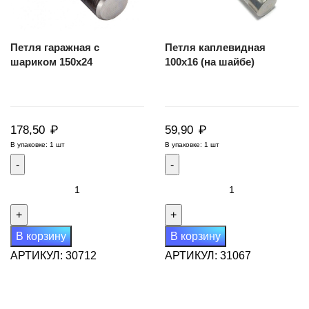
Петля гаражная с
Петля каплевидная
шариком 150х24
100х16 (на шайбе)
₽
₽
178,50
59,90
В упаковке: 1 шт
В упаковке: 1 шт
Количество
Количество
товара
товара
Петля
Петля
гаражная
каплевидная
В корзину
В корзину
с
100х16
АРТИКУЛ:
30712
АРТИКУЛ:
31067
шариком
(на
150х24
шайбе)