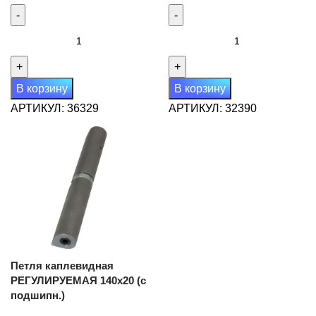
Количество
Количество
товара
товара
Петля
Петля
каплевидная
каплевидная
В корзину
В корзину
180х25
180х32
АРТИКУЛ:
36329
АРТИКУЛ:
32390
(с
(с
подшипн.)
подшипн.)
Петля каплевидная
РЕГУЛИРУЕМАЯ 140х20 (с
подшипн.)