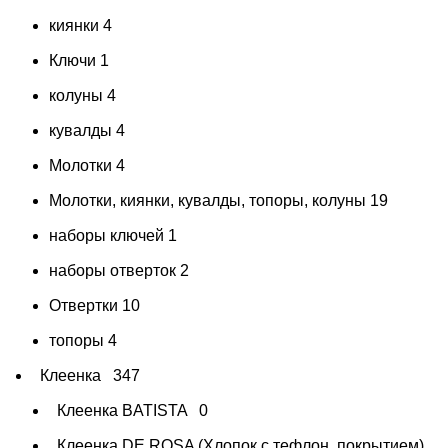
киянки
4
Ключи
1
колуны
4
кувалды
4
Молотки
4
Молотки, киянки, кувалды, топоры, колуны
19
наборы ключей
1
наборы отверток
2
Отвертки
10
топоры
4
Клеенка
347
Клеенка BATISTA
0
Клеенка DE ROSA (Хлопок с тефлон. покрытием)