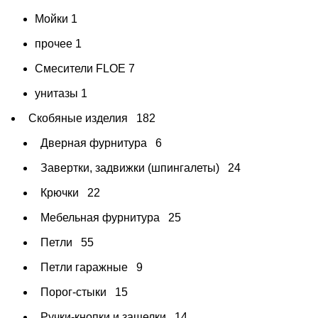
Мойки
1
прочее
1
Смесители FLOE
7
унитазы
1
Скобяные изделия
182
Дверная фурнитура
6
Завертки, задвижки (шпингалеты)
24
Крючки
22
Мебельная фурнитура
25
Петли
55
Петли гаражные
9
Порог-стыки
15
Ручки-кнопки и защелки
14