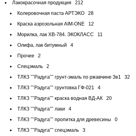
Лакокрасочная продукция
212
Колеровочная паста АРТЭКО
28
Краска аэрозольная AIM-ONE
12
Морилка, лак ХВ-784. ЭКОКЛАСС
11
Олифа, лак битумный
4
Прочее
2
Спецэмаль
2
ТЛКЗ ""Радуга"" грунт-эмаль по ржавчине 3в1
32
ТЛКЗ ""Радуга"" грунтовка ГФ-021
4
ТЛКЗ ""Радуга"" краска водная ВД-АК
20
ТЛКЗ ""Радуга"" лаки
4
ТЛКЗ ""Радуга"" пропитка для древесины
0
ТЛКЗ ""Радуга"" спецэмаль
3