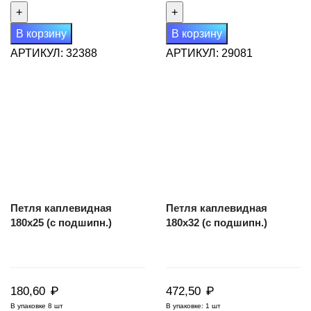
Петля
Петля
каплевидная
каплевидная
В корзину
В корзину
160х28
180х20
АРТИКУЛ:
32388
АРТИКУЛ:
29081
(с
(с
подшипн.)
подшипн.)
Петля каплевидная
Петля каплевидная
180х25 (с подшипн.)
180х32 (с подшипн.)
₽
₽
180,60
472,50
В упаковке 8 шт
В упаковке: 1 шт