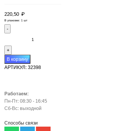
₽
220,50
В упаковке: 1 шт
Количество
товара
Петля
каплевидная
В корзину
РЕГУЛИРУЕМАЯ
АРТИКУЛ:
32398
140х20
(с
подшипн.)
Работаем:
Пн-Пт: 08:30 - 16:45
Сб-Вс: выходной
Способы связи