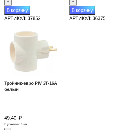
Тройник
Тройник-
ПРОГРЕСС
евро
В корзину
В корзину
белый
"ТОКЕР"
АРТИКУЛ:
37852
АРТИКУЛ:
36375
3Т
6А
белый
Тройник-евро PIV ЗТ-16А
белый
₽
49,40
В упаковке: 5 шт