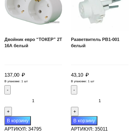
Двойник евро “ТОКЕР” 2Т
Разветвитель РВ1-001
16А белый
белый
₽
₽
137,00
43,10
В упаковке: 1 шт
В упаковке: 1 шт
Количество
Количество
товара
товара
Двойник
Разветвитель
евро
РВ1-
В корзину
В корзину
"ТОКЕР"
001
АРТИКУЛ:
34795
АРТИКУЛ:
35011