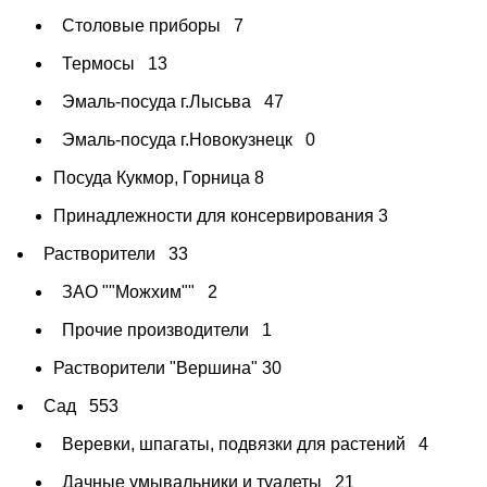
Столовые приборы
7
Термосы
13
Эмаль-посуда г.Лысьва
47
Эмаль-посуда г.Новокузнецк
0
Посуда Кукмор, Горница
8
Принадлежности для консервирования
3
Растворители
33
ЗАО ""Можхим""
2
Прочие производители
1
Растворители "Вершина"
30
Сад
553
Веревки, шпагаты, подвязки для растений
4
Дачные умывальники и туалеты
21