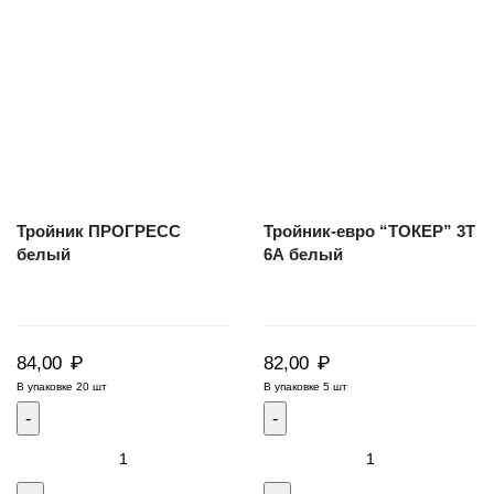
2Т
белый
16А
белый
Тройник ПРОГРЕСС
Тройник-евро “ТОКЕР” 3Т
белый
6А белый
₽
₽
84,00
82,00
В упаковке 20 шт
В упаковке 5 шт
Количество
Количество
товара
товара