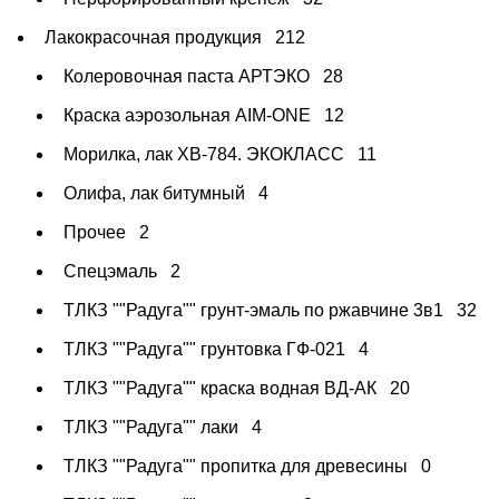
Лакокрасочная продукция
212
Колеровочная паста АРТЭКО
28
Краска аэрозольная AIM-ONE
12
Морилка, лак ХВ-784. ЭКОКЛАСС
11
Олифа, лак битумный
4
Прочее
2
Спецэмаль
2
ТЛКЗ ""Радуга"" грунт-эмаль по ржавчине 3в1
32
ТЛКЗ ""Радуга"" грунтовка ГФ-021
4
ТЛКЗ ""Радуга"" краска водная ВД-АК
20
ТЛКЗ ""Радуга"" лаки
4
ТЛКЗ ""Радуга"" пропитка для древесины
0