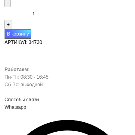
Количество
товара
Тройник-
евро
В корзину
PIV
АРТИКУЛ:
34730
ЗТ-16А
белый
Работаем:
Пн-Пт: 08:30 - 16:45
Сб-Вс: выходной
Способы связи
Whatsapp