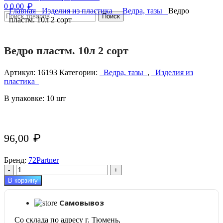
₽
0
0,00
Главная
Изделия из пластика
Ведра, тазы
Ведро
Поиск
пластм. 10л 2 сорт
Нажмите, чтобы увеличить изображение
Ведро пластм. 10л 2 сорт
Артикул:
16193
Категории:
Ведра, тазы
,
Изделия из
пластика
В упаковке: 10 шт
96,00
₽
Бренд:
72Partner
Количество
товара
В корзину
Ведро
пластм.
Самовывоз
10л
2
Со склада по адресу г. Тюмень,
сорт