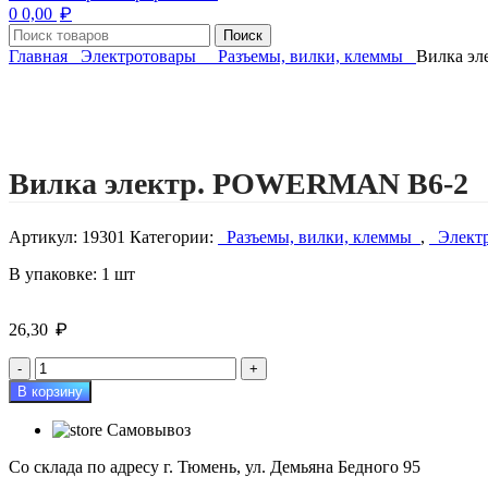
₽
0
0,00
Поиск
Главная
Электротовары
Разъемы, вилки, клеммы
Вилка э
Нажмите, чтобы увеличить изображение
Вилка электр. POWERMAN В6-2
Артикул:
19301
Категории:
Разъемы, вилки, клеммы
,
Элект
В упаковке: 1 шт
₽
26,30
Количество
товара
В корзину
Вилка
электр.
Самовывоз
POWERMAN
В6-
Со склада по адресу г. Тюмень, ул. Демьяна Бедного 95
2