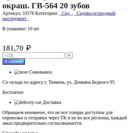
окраш. ГВ-564 20 зубов
Артикул:
33576
Категории:
Сад
,
Садово-огородный
инструмент
В упаковке: 10 шт
₽
181,70
Количество
товара
В корзину
Грабли
веерные
Самовывоз
пластинчитые
окраш.
Со склада по адресу г. Тюмень, ул. Демьяна Бедного 95
ГВ-564
20
Бесплатно
зубов
Доставка
Обращаем внимание, что не все товары доступны для
перевозки и отправки через ТК и не во все регионы, каждый
заказ предварительно согласовывается.