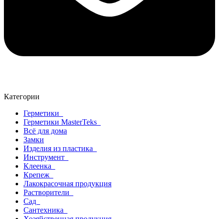
Категории
Герметики
Герметики MasterTeks
Всё для дома
Замки
Изделия из пластика
Инструмент
Клеенка
Крепеж
Лакокрасочная продукция
Растворители
Сад
Сантехника
Хозяйственная продукция