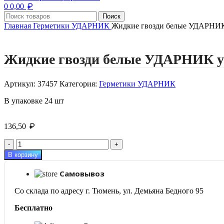
₽
0
0,00
Поиск
Главная
Герметики УДАРНИК
Жидкие гвозди белые УДАРНИК
Нажмите, чтобы увеличить изображение
Жидкие гвозди белые УДАРНИК у
Артикул:
37457
Категория:
Герметики УДАРНИК
В упаковке 24 шт
₽
136,50
Количество
товара
В корзину
Жидкие
гвозди
Самовывоз
белые
УДАРНИК
Со склада по адресу г. Тюмень, ул. Демьяна Бедного 95
универс.
300мл
Бесплатно