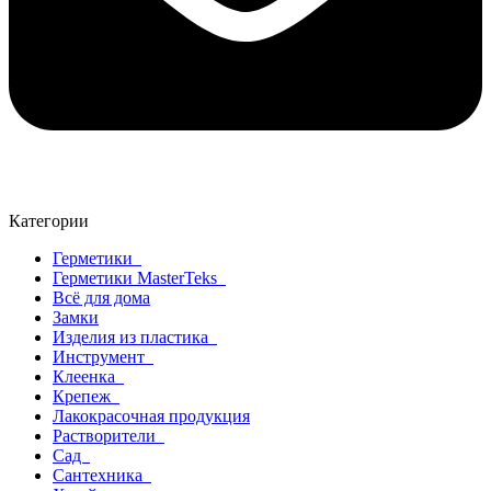
Категории
Герметики
Герметики MasterTeks
Всё для дома
Замки
Изделия из пластика
Инструмент
Клеенка
Крепеж
Лакокрасочная продукция
Растворители
Сад
Сантехника