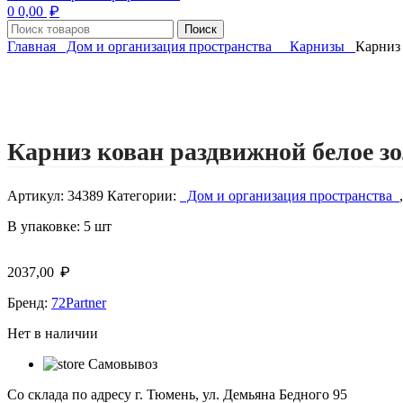
₽
0
0,00
Поиск
Главная
Дом и организация пространства
Карнизы
Карниз 
Нажмите, чтобы увеличить изображение
Карниз кован раздвижной белое зол 
Артикул:
34389
Категории:
Дом и организация пространства
,
В упаковке: 5 шт
₽
2037,00
Бренд:
72Partner
Нет в наличии
Самовывоз
Со склада по адресу г. Тюмень, ул. Демьяна Бедного 95