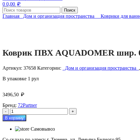
₽
0
0,00
Поиск
Главная
Дом и организация пространства
Коврики для ван
Нажмите, чтобы увеличить изображение
Коврик ПВХ AQUADOMER шир. 0,
Артикул:
37658
Категории:
Дом и организация пространства
,
В упаковке 1 рул
₽
3496,50
Бренд:
72Partner
Количество
товара
В корзину
Коврик
ПВХ
Самовывоз
AQUADOMER
шир.
Со склада по адресу г. Тюмень, ул. Демьяна Бедного 95