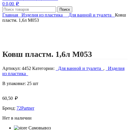
₽
0
0,00
Поиск
Главная
Изделия из пластика
Для ванной и туалета
Ковш
пластм. 1,6л М053
Нажмите, чтобы увеличить изображение
Ковш пластм. 1,6л М053
Артикул:
4452
Категории:
Для ванной и туалета
,
Изделия
из пластика
В упаковке: 25 шт
₽
60,50
Бренд:
72Partner
Нет в наличии
Самовывоз