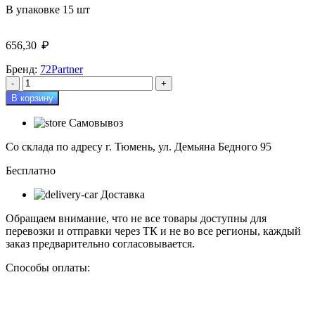
В упаковке 15 шт
₽
656,30
Бренд:
72Partner
Количество
товара
В корзину
Контейнер
универсальный
Самовывоз
32л
АП
Со склада по адресу г. Тюмень, ул. Демьяна Бедного 95
421
на
Бесплатно
колесах
Доставка
Обращаем внимание, что не все товары доступны для
перевозки и отправки через ТК и не во все регионы, каждый
заказ предварительно согласовывается.
Способы оплаты: