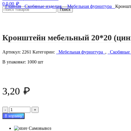
₽
0
0,00
Главная
Скобяные изделия
Мебельная фурнитура
Кроншт
Поиск
Нажмите, чтобы увеличить изображение
Кронштейн мебельный 20*20 (цин
Артикул:
2261
Категории:
Мебельная фурнитура
,
Скобяные 
В упаковке: 1000 шт
₽
3,20
Количество
товара
В корзину
Кронштейн
мебельный
Самовывоз
20*20