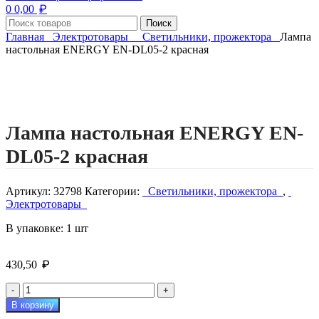
₽
0
0,00
Поиск
Главная
Электротовары
Светильники, прожектора
Лампа
настольная ENERGY EN-DL05-2 красная
Нажмите, чтобы увеличить изображение
Лампа настольная ENERGY EN-
DL05-2 красная
Артикул:
32798
Категории:
Светильники, прожектора
,
Электротовары
В упаковке: 1 шт
₽
430,50
Количество
товара
В корзину
Лампа