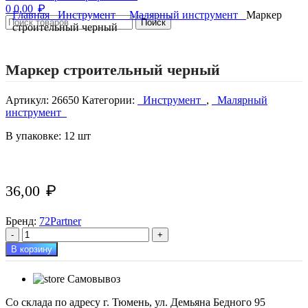
₽
0
0,00
Главная
Инструмент
Малярный инструмент
Маркер
Поиск
строительный черный
Нажмите, чтобы увеличить изображение
Маркер строительный черный
Артикул:
26650
Категории:
Инструмент
,
Малярный
инструмент
В упаковке: 12 шт
36,00
₽
Бренд:
72Partner
Количество
товара
В корзину
Маркер
строительный
Самовывоз
черный
Со склада по адресу г. Тюмень, ул. Демьяна Бедного 95