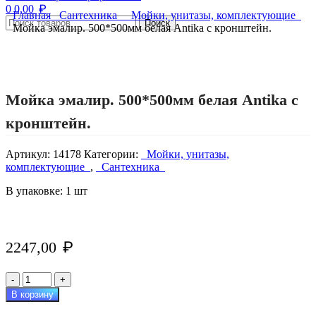
₽
0
0,00
Главная
Сантехника
Мойки, унитазы, комплектующие
Поиск
Мойка эмалир. 500*500мм белая Antika с кронштейн.
Нажмите, чтобы увеличить изображение
Мойка эмалир. 500*500мм белая Antika с
кронштейн.
Артикул:
14178
Категории:
Мойки, унитазы,
комплектующие
,
Сантехника
В упаковке: 1 шт
2247,00
₽
Количество
товара
В корзину
Мойка
эмалир.