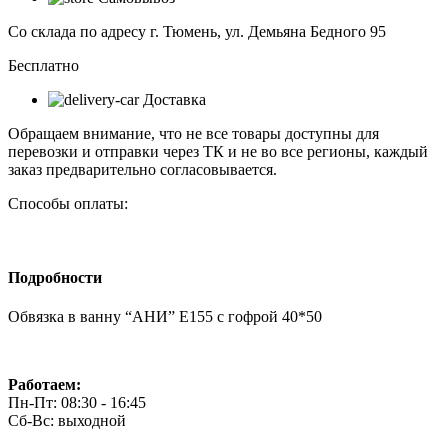
ванну
"АНИ"
Со склада по адресу г. Тюмень, ул. Демьяна Бедного 95
Е155
с
Бесплатно
гофрой
Доставка
40*50
Обращаем внимание, что не все товары доступны для
перевозки и отправки через ТК и не во все регионы, каждый
заказ предварительно согласовывается.
Способы оплаты:
Подробности
Обвязка в ванну “АНИ” Е155 с гофрой 40*50
Работаем:
Пн-Пт: 08:30 - 16:45
Сб-Вс: выходной