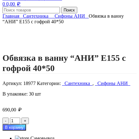
₽
0
0,00
Поиск
Главная
Сантехника
Сифоны АНИ
Обвязка в ванну
“АНИ” Е155 с гофрой 40*50
Нажмите, чтобы увеличить изображение
Обвязка в ванну “АНИ” Е155 с
гофрой 40*50
Артикул:
18977
Категории:
Сантехника
,
Сифоны АНИ
В упаковке: 30 шт
₽
690,00
Количество
товара
В корзину
Обвязка
в
Самовывоз