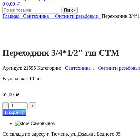
₽
0
0,00
Поиск
Главная
Сантехника
Фитинги резьбовые
Переходник 3/4*
Нажмите, чтобы увеличить изображение
Переходник 3/4*1/2″ гш СТМ
Артикул:
21595
Категории:
Сантехника
,
Фитинги резьбов
В упаковке: 10 шт
₽
65,00
Количество
товара
В корзину
Переходник
3/4*1/2"
Самовывоз
гш
СТМ
Со склада по адресу г. Тюмень, ул. Демьяна Бедного 95