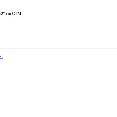
1/2″ гш СТМ
ые