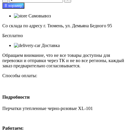
товара
В корзину
Перчатки
утепленные
Самовывоз
черно-
розовые
Со склада по адресу г. Тюмень, ул. Демьяна Бедного 95
XL-
101
Бесплатно
Доставка
Обращаем внимание, что не все товары доступны для
перевозки и отправки через ТК и не во все регионы, каждый
заказ предварительно согласовывается.
Способы оплаты:
Подробности
Перчатки утепленные черно-розовые XL-101
Работаем: