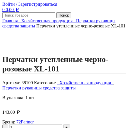
Войти / Зарегистрироваться
₽
0
0,00
Поиск
Главная
Хозяйственная продукция
Перчатки рукавицы
средства защиты
Перчатки утепленные черно-розовые XL-101
Нажмите, чтобы увеличить изображение
Перчатки утепленные черно-
розовые XL-101
Артикул:
38109
Категории:
Хозяйственная продукция
,
Перчатки рукавицы средства защиты
В упаковке 1 шт
₽
143,00
Бренд:
72Partner
Количество