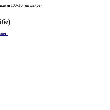
идная 100х16 (на шайбе)
йбе)
елия