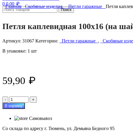
₽
0
0,00
Главная
Скобяные изделия
Петли гаражные
Петля каплев
Поиск
Нажмите, чтобы увеличить изображение
Петля каплевидная 100х16 (на ша
Артикул:
31067
Категории:
Петли гаражные
,
Скобяные изд
В упаковке: 1 шт
₽
59,90
Количество
товара
В корзину
Петля
каплевидная
Самовывоз
100х16
(на
Со склада по адресу г. Тюмень, ул. Демьяна Бедного 95
шайбе)