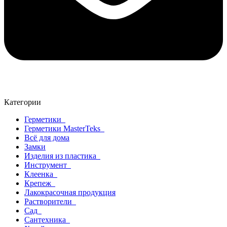
Категории
Герметики
Герметики MasterTeks
Всё для дома
Замки
Изделия из пластика
Инструмент
Клеенка
Крепеж
Лакокрасочная продукция
Растворители
Сад
Сантехника