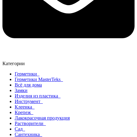
Категории
Герметики
Герметики MasterTeks
Всё для дома
Замки
Изделия из пластика
Инструмент
Клеенка
Крепеж
Лакокрасочная продукция
Растворители
Сад
Сантехника