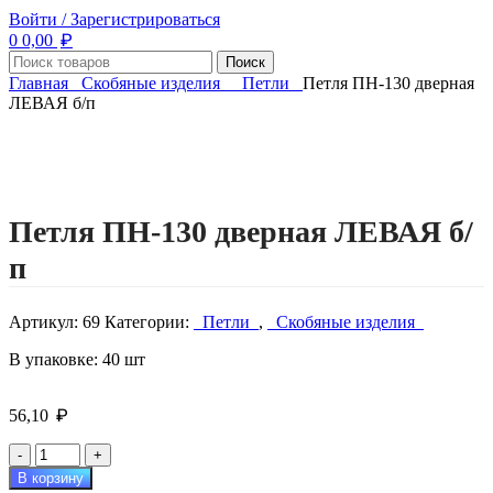
Войти / Зарегистрироваться
₽
0
0,00
Поиск
Главная
Скобяные изделия
Петли
Петля ПН-130 дверная
ЛЕВАЯ б/п
Нажмите, чтобы увеличить изображение
Петля ПН-130 дверная ЛЕВАЯ б/
п
Артикул:
69
Категории:
Петли
,
Скобяные изделия
В упаковке: 40 шт
₽
56,10
Количество
товара
В корзину
Петля