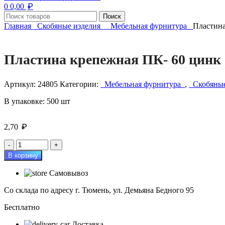
₽
0
0,00
Поиск
Главная
Скобяные изделия
Мебельная фурнитура
Пластина
Нажмите, чтобы увеличить изображение
Пластина крепежная ПК- 60 цинк
Артикул:
24805
Категории:
Мебельная фурнитура
,
Скобяные
В упаковке: 500 шт
₽
2,70
Количество
товара
В корзину
Пластина
крепежная
Самовывоз
ПК-
60
Со склада по адресу г. Тюмень, ул. Демьяна Бедного 95
цинк
Бесплатно
Доставка