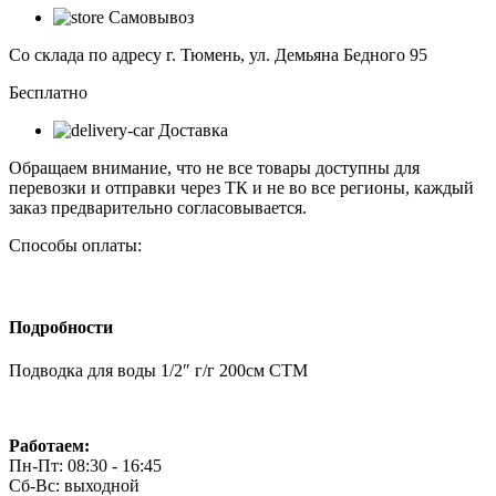
для
Самовывоз
воды
1/2"
Со склада по адресу г. Тюмень, ул. Демьяна Бедного 95
г/
г
Бесплатно
200см
Доставка
СТМ
Обращаем внимание, что не все товары доступны для
перевозки и отправки через ТК и не во все регионы, каждый
заказ предварительно согласовывается.
Способы оплаты:
Подробности
Подводка для воды 1/2″ г/г 200см СТМ
Работаем:
Пн-Пт: 08:30 - 16:45
Сб-Вс: выходной