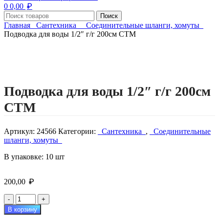
₽
0
0,00
Поиск
Главная
Сантехника
Соединительные шланги, хомуты
Подводка для воды 1/2″ г/г 200см СТМ
Нажмите, чтобы увеличить изображение
Подводка для воды 1/2″ г/г 200см
СТМ
Артикул:
24566
Категории:
Сантехника
,
Соединительные
шланги, хомуты
В упаковке: 10 шт
₽
200,00
Количество
товара
В корзину
Подводка