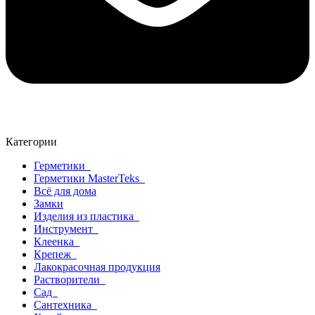
Категории
Герметики
Герметики MasterTeks
Всё для дома
Замки
Изделия из пластика
Инструмент
Клеенка
Крепеж
Лакокрасочная продукция
Растворители
Сад
Сантехника