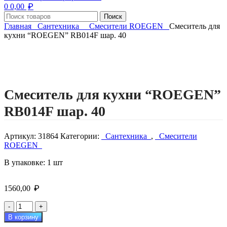
₽
0
0,00
Поиск
Главная
Сантехника
Смесители ROEGEN
Смеситель для
кухни “ROEGEN” RB014F шар. 40
Нажмите, чтобы увеличить изображение
Смеситель для кухни “ROEGEN”
RB014F шар. 40
Артикул:
31864
Категории:
Сантехника
,
Смесители
ROEGEN
В упаковке: 1 шт
₽
1560,00
Количество
товара
В корзину
Смеситель