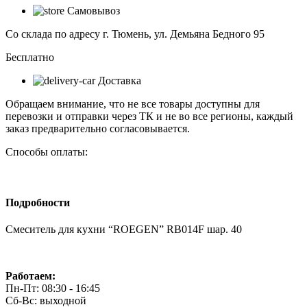
для
Самовывоз
кухни
"ROEGEN"
Со склада по адресу г. Тюмень, ул. Демьяна Бедного 95
RB014F
шар.
Бесплатно
40
Доставка
Обращаем внимание, что не все товары доступны для
перевозки и отправки через ТК и не во все регионы, каждый
заказ предварительно согласовывается.
Способы оплаты:
Подробности
Смеситель для кухни “ROEGEN” RB014F шар. 40
Работаем:
Пн-Пт: 08:30 - 16:45
Сб-Вс: выходной