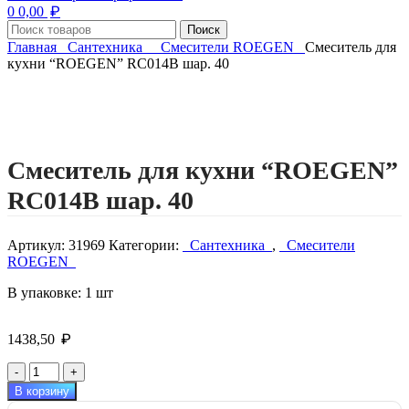
₽
0
0,00
Поиск
Главная
Сантехника
Смесители ROEGEN
Смеситель для
кухни “ROEGEN” RC014B шар. 40
Нажмите, чтобы увеличить изображение
Смеситель для кухни “ROEGEN”
RC014B шар. 40
Артикул:
31969
Категории:
Сантехника
,
Смесители
ROEGEN
В упаковке: 1 шт
₽
1438,50
Количество
товара
В корзину
Смеситель