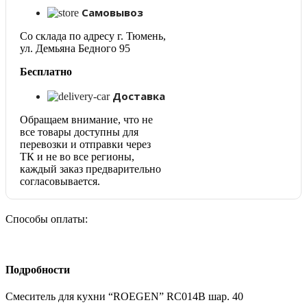
для
Самовывоз
кухни
"ROEGEN"
Со склада по адресу г. Тюмень,
RC014B
ул. Демьяна Бедного 95
шар.
40
Бесплатно
Доставка
Обращаем внимание, что не
все товары доступны для
перевозки и отправки через
ТК и не во все регионы,
каждый заказ предварительно
согласовывается.
Способы оплаты:
Подробности
Смеситель для кухни “ROEGEN” RC014B шар. 40