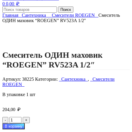
₽
0
0,00
Поиск
Главная
Сантехника
Смесители ROEGEN
Смеситель
ОДИН маховик “ROEGEN” RV523A 1/2″
Нажмите, чтобы увеличить изображение
Смеситель ОДИН маховик
“ROEGEN” RV523A 1/2″
Артикул:
38225
Категории:
Сантехника
,
Смесители
ROEGEN
В упаковке 1 шт
₽
204,00
Количество
товара
В корзину
Смеситель