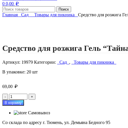
₽
0
0,00
Поиск
Главная
Сад
Товары для пикника
Средство для розжига Гел
Нажмите, чтобы увеличить изображение
Средство для розжига Гель “Тайна
Артикул:
19979
Категории:
Сад
,
Товары для пикника
В упаковке: 20 шт
₽
69,00
Количество
товара
В корзину
Средство
для
Самовывоз
розжига
Гель
Со склада по адресу г. Тюмень, ул. Демьяна Бедного 95
"Тайна"