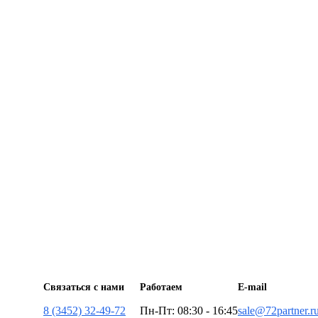
Связаться с нами
Работаем
E-mail
8 (3452) 32-49-72
Пн-Пт: 08:30 - 16:45
sale@72partner.r