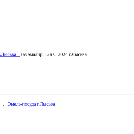
г.Лысьва
Таз эмалир. 12л С-3024 г.Лысьва
и.
,
Эмаль-посуда г.Лысьва