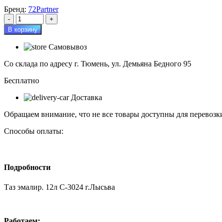
Бренд:
72Partner
Количество
товара
В корзину
Таз
эмалир.
Самовывоз
12л
С-3024
Со склада по адресу г. Тюмень, ул. Демьяна Бедного 95
г.Лысьва
Бесплатно
Доставка
Обращаем внимание, что не все товары доступны для перевозки
Способы оплаты:
Подробности
Таз эмалир. 12л С-3024 г.Лысьва
Работаем: