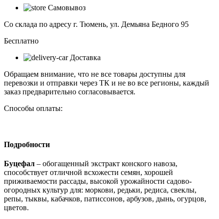
Буцефал
Самовывоз
конский
1л
Со склада по адресу г. Тюмень, ул. Демьяна Бедного 95
д/
корнеплодов
Бесплатно
Доставка
Обращаем внимание, что не все товары доступны для
перевозки и отправки через ТК и не во все регионы, каждый
заказ предварительно согласовывается.
Способы оплаты:
Подробности
Буцефал
– обогащенный экстракт конского навоза,
способствует отличной всхожести семян, хорошей
приживаемости рассады, высокой урожайности садово-
огородных культур для: моркови, редьки, редиса, свеклы,
репы, тыквы, кабачков, патиссонов, арбузов, дынь, огурцов,
цветов.