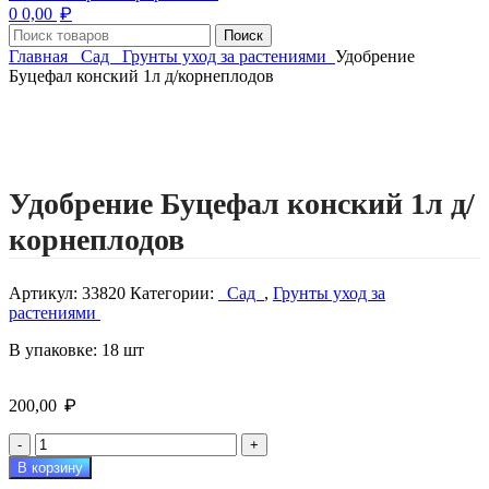
₽
0
0,00
Поиск
Главная
Сад
Грунты уход за растениями
Удобрение
Буцефал конский 1л д/корнеплодов
Нажмите, чтобы увеличить изображение
Удобрение Буцефал конский 1л д/
корнеплодов
Артикул:
33820
Категории:
Сад
,
Грунты уход за
растениями
В упаковке: 18 шт
₽
200,00
Количество
товара
В корзину
Удобрение