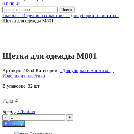
₽
0
0,00
Поиск
Главная
Изделия из пластика
Для уборки и чистоты
Щетка для одежды М801
Нажмите, чтобы увеличить изображение
Щетка для одежды М801
Артикул:
23854
Категории:
Для уборки и чистоты
,
Изделия из пластика
В упаковке: 32 шт
₽
75,30
Бренд:
72Partner
Количество
товара
В корзину
Щетка
для